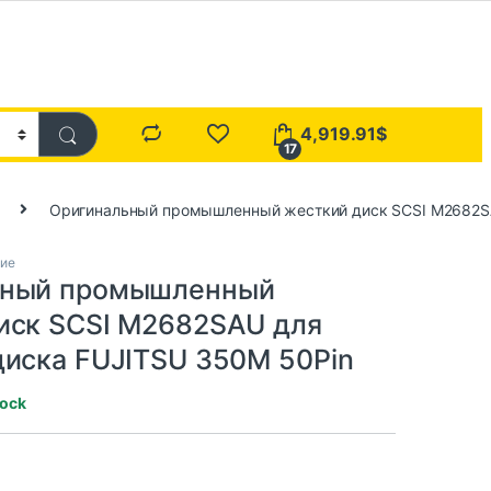
4,919.91
$
17
Оригинальный промышленный жесткий диск SCSI M2682SA
ние
ьный промышленный
иск SCSI M2682SAU для
диска FUJITSU 350M 50Pin
tock