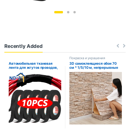
Recently Added
Покраска и украшения
Автомобильная тканевая
3D самоклеящиеся обои 70
лента для жгутов проводов,
см * 1/5/10 м, непрерывные
термостойкая
водонепроницаемые
водонепроницаемая
наклейки на кирпичную
изоляционная изоляционная
стену, гостиная, спальня,
лента, черная
детская комната, домашний
самоклеящаяся тканевая
декор
лента