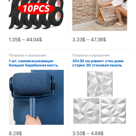
1.35
$
–
44.04
$
3.33
$
–
47.39
$
Покраска и украшения
Покраска и украшения
1 шт. самовсасывающая
30×30 см ремонт стен дома
большая барабанная кисть,
стерео 3D стеновая панель
искусственная, латексная
несамоклеящаяся 3D
краска, Настенная кисть
наклейка на стену
художественная плитка 3d
обои комната ванная комната
потолок
8.28
$
3.50
$
–
4.88
$