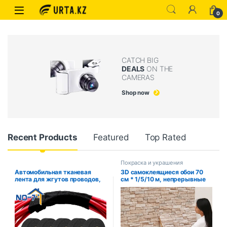
0
CATCH BIG
DEALS
ON THE
CAMERAS
Shop now
Recent Products
Featured
Top Rated
Покраска и украшения
Автомобильная тканевая
3D самоклеящиеся обои 70
лента для жгутов проводов,
см * 1/5/10 м, непрерывные
термостойкая
водонепроницаемые
водонепроницаемая
наклейки на кирпичную
изоляционная изоляционная
стену, гостиная, спальня,
лента, черная
детская комната, домашний
самоклеящаяся тканевая
декор
лента