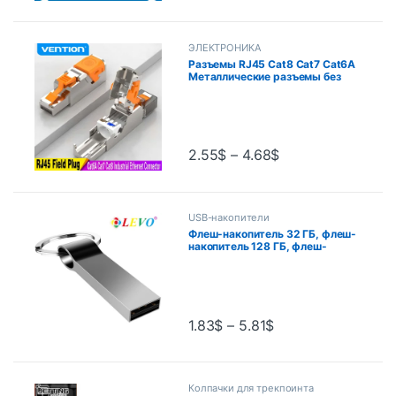
ЭЛЕКТРОНИКА
Разъемы RJ45 Cat8 Cat7 Cat6A
Металлические разъемы без
инструментов Простая
клеммная вилка 2000 МГц 40G
LAN-кабель 22AWG – 24AWG
Многоразовая вилка Ethernet
2.55
$
–
4.68
$
USB-накопители
Флеш-накопитель 32 ГБ, флеш-
накопитель 128 ГБ, флеш-
накопитель 64 ГБ, usb-диск на
ключи 256 ГБ, металлический
USB флеш-накопитель 64 ГБ,
флеш-карта на 16 ГБ, 8 Гб
1.83
$
–
5.81
$
Колпачки для трекпоинта