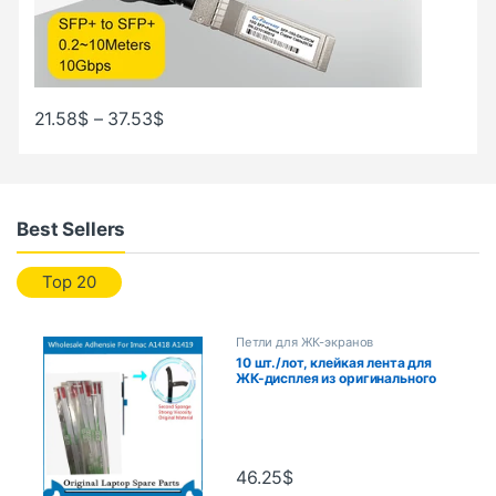
21.58
$
–
37.53
$
Best Sellers
Top 20
Петли для ЖК-экранов
10 шт./лот, клейкая лента для
ЖК-дисплея из оригинального
материала для iMac A1419
A1418, наклейка, лента 21,5
дюйма, 27 дюймов, 2012-2017
лет
46.25
$