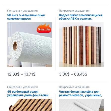
Покраска и украшения
Покраска и украшения
50 см x 5 м льняные обои
Водостойкие самоклеящиеся
самоклеящиеся
обои из ПВХ в рулонах,
водонепроницаемые
мебельные шкафы,
съемные обои для спальни
виниловая декоративная
пленка, наклейки под дерево
для домашнего декора
12.08
$
–
13.71
$
3.00
$
–
63.45
$
Покраска и украшения
Покраска и украшения
45 см большой рулон
Чистая белая наклейка для
украшения дома фон стены
ремонта мебели, украшение,
стол шкаф обои деревянные
водостойкая настольная
полосы водостойкие ПВХ
дверь шкафа,
самоклеящиеся наклейки на
самоклеящиеся бытовые
стену
обои под дерево