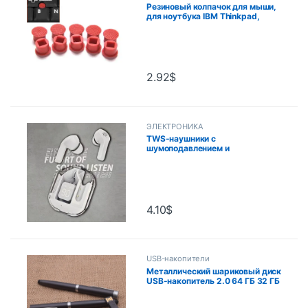
Резиновый колпачок для мыши,
для ноутбука IBM Thinkpad,
маленькая красная крышка для
клавиатуры Lenovo,
руководство по отслеживанию,
10 шт.
2.92
$
ЭЛЕКТРОНИКА
TWS-наушники с
шумоподавлением и
микрофоном, Bluetooth 5,3
4.10
$
USB-накопители
Металлический шариковый диск
USB-накопитель 2.0 64 ГБ 32 ГБ
Флэш-накопитель Pen Drive Pen
Stick USB-накопители для