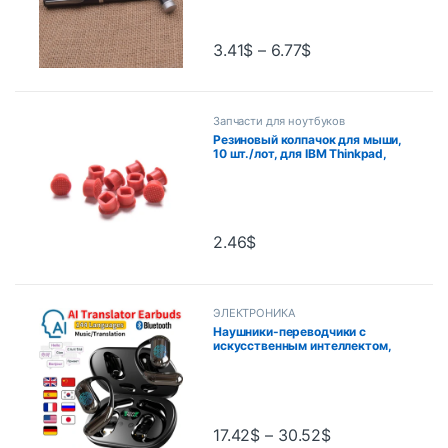
фотографии Портативный USB-
накопитель
3.41
$
–
6.77
$
Запчасти для ноутбуков
Резиновый колпачок для мыши,
10 шт./лот, для IBM Thinkpad,
Little Track point, красный
колпачок для Lenovo,
клавиатура, направляющая,
направляющая для ноутбука
2.46
$
ЭЛЕКТРОНИКА
Наушники-переводчики с
искусственным интеллектом,
переводчики в реальном
времени, наушники, 144 языка,
голосовой переводчик,
беспроводные Bluetooth-
наушники для путешествий
17.42
$
–
30.52
$