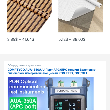
3.89
$
–
41.64
$
5.12
$
–
38.00
$
Products Grid
Оборудование для связи
COMPTYCO AUA-350A/U Порт APC/UPC (опция) Волоконно-
оптический измеритель мощности PON FTTX/ONT/OLT
1310/1490/1550 нм