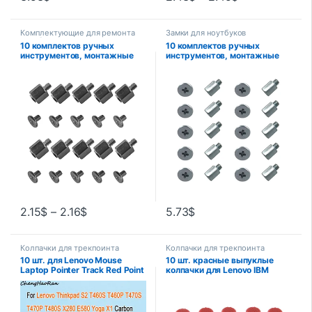
Комплектующие для ремонта
Замки для ноутбуков
ноутбуков
10 комплектов ручных
10 комплектов ручных
инструментов, монтажные
инструментов, монтажные
комплекты, винт с
комплекты, винтовая
отверстием, шестигранная
Шестигранная гайка для
гайка для телефона,
материнской платы Gigabyte
ноутбука, м.2 SSD
A-SUS M.2
материнская плата твердый
винт-гвоздик
2.15
$
–
2.16
$
5.73
$
Колпачки для трекпоинта
Колпачки для трекпоинта
10 шт. для Lenovo Mouse
10 шт. красные выпуклые
Laptop Pointer Track Red Point
колпачки для Lenovo IBM
Cap для Thinkpad S2 T460S
Thinkpad Mouse Laptop
T460P T470S T470P T480S
Pointer TrackPoint Cap
X280 E580 Yoga X1 Carbon