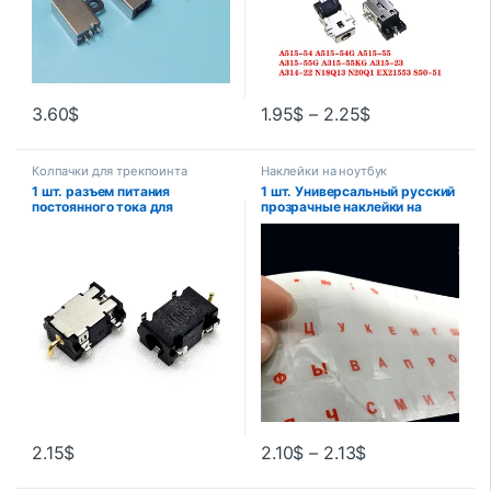
3.60
$
1.95
$
–
2.25
$
Колпачки для трекпоинта
Наклейки на ноутбук
1 шт. разъем питания
1 шт. Универсальный русский
постоянного тока для
прозрачные наклейки на
ноутбука Lenovo Miix 310 320
клавиатуру для ноутбука
325 310-10ICR 100S-11IBY
буквы крышка клавиатуры
разъем постоянного тока для
для Тетрадь компьютера ПК
ноутбука замена разъема
с защитой от пыли
постоянного тока
2.15
$
2.10
$
–
2.13
$