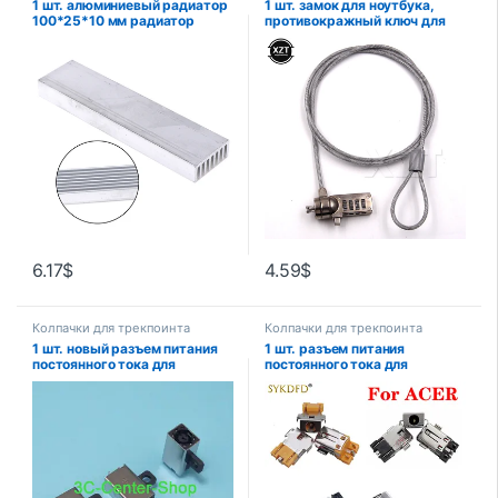
1 шт. алюминиевый радиатор
1 шт. замок для ноутбука,
100*25*10 мм радиатор
противокражный ключ для
охлаждения для большой
компьютера, ноутбука,
мощности
дорожный 4-значный кабель
безопасности, цепочка
высокого качества
6.17
$
4.59
$
Колпачки для трекпоинта
Колпачки для трекпоинта
1 шт. новый разъем питания
1 шт. разъем питания
постоянного тока для
постоянного тока для
ноутбука DELL 7472 7572
ноутбука ACER A515-54
5583 5584 5501 5505 5502
A515-54G A515-55 A315-55G
5504 5409 5568 5584 5493
A315-55KG A315-23 A314-22
5593 3505 3462 5347,
N18Q13 N20Q1 EX21553
разъем постоянного тока