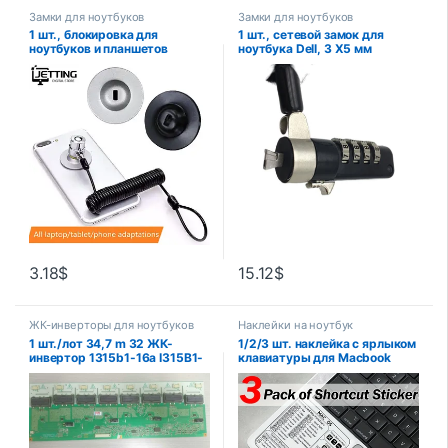
Замки для ноутбуков
Замки для ноутбуков
1 шт., блокировка для
1 шт., сетевой замок для
ноутбуков и планшетов
ноутбука Dell, 3 Х5 мм
3.18
$
15.12
$
ЖК-инверторы для ноутбуков
Наклейки на ноутбук
1 шт./лот 34,7 m 32 ЖК-
1/2/3 шт. наклейка с ярлыком
инвертор 1315b1-16a I315B1-
клавиатуры для Macbook
16A-C001D хорошего
Windows, ноутбука,
качества
компьютера, наклейки с
ярлыками, клейкая наклейка
для Mac OS