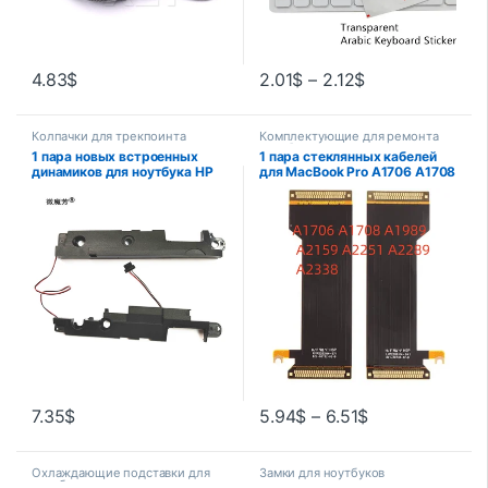
4.83
$
2.01
$
–
2.12
$
Колпачки для трекпоинта
Комплектующие для ремонта
ноутбуков
1 пара новых встроенных
1 пара стеклянных кабелей
динамиков для ноутбука HP
для MacBook Pro A1706 A1708
Pavilion G6 G6-1000 G7-1000
A2289 A2159 A1707 A1990,
G7-1156NR g7-1113cl
гибкий кабель для ЖК-экрана
SBC3KR15T102ABD 17,3
821-00732/821-00691
дюйма
7.35
$
5.94
$
–
6.51
$
Охлаждающие подставки для
Замки для ноутбуков
ноутбуков