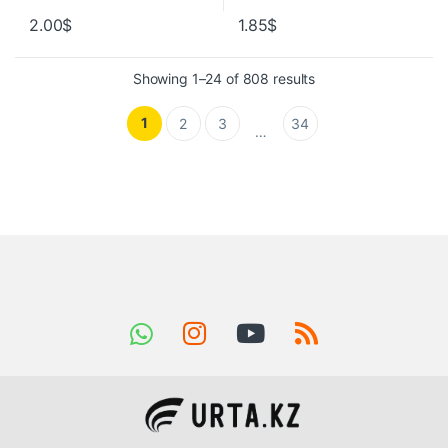
2.00
$
1.85
$
Showing 1–24 of 808 results
1
2
3
34
…