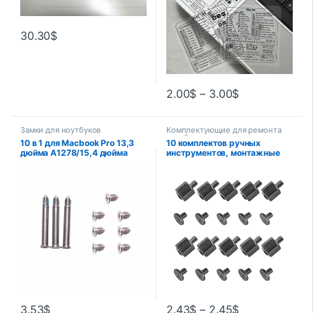
30.30
$
2.00
$
–
3.00
$
Замки для ноутбуков
Комплектующие для ремонта
ноутбуков
10 в 1 для Macbook Pro 13,3
10 комплектов ручных
дюйма A1278/15,4 дюйма
инструментов, монтажные
A1286 / 17 дюймов A1297
комплекты с отверстием,
винты нижней крышки
шестигранная гайка для
корпуса компьютера (3 шт.
планшетов, ноутбуков,
длинные + 7 шт.
материнских плат M.2 SSD
3.53
$
2.43
$
–
2.45
$