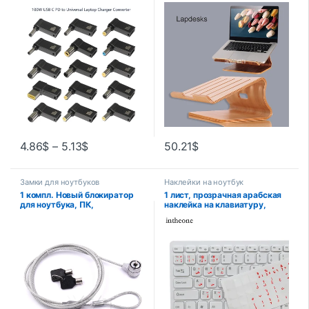
универсальный разъем USB C
ноутбука,
для зарядного устройства
Высококачественная
для ноутбука Dell Asus Hp
деревянная подставка для
Acer Lenovo
Apple Macbook для HP и
других предметов для
ноутбука, дизайнерская
подставка
4.86
$
–
5.13
$
50.21
$
Замки для ноутбуков
Наклейки на ноутбук
1 компл. Новый блокиратор
1 лист, прозрачная арабская
для ноутбука, ПК,
наклейка на клавиатуру,
безопасность, Китай,
оранжево-синяя защитная
кабельная цепь с ключом,
пленка для ноутбука, ПК,
ноутбук, ПК, кабельная цепь с
универсальная наклейка на
2 ключами, абсолютно новый
языковую ключу, оптовая
продажа