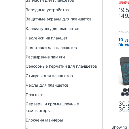
Запчасти для планшетов
19.
Зарядные устройства
149
Защитные экраны для планшетов
Клавиатуры для планшетов
Клави
Наклейки на планшет
10-д
Blue
Подставки для планшетов
подсв
клав
Расширение памяти
подс
Andr
Сенсорные перчатки для планшетов
бесп
Стилусы для планшетов
клав
Чехлы для планшетов
Планшет
30.
Серверы и промышленные
30.
компьютеры
Блокчейн майнеры
Showing 1