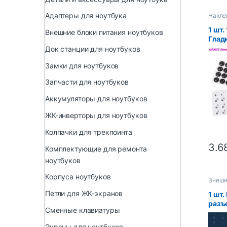
Адаптеры для ноутбука
Накле
1 шт.
Внешние блоки питания ноутбуков
Гладк
накл
Док станции для ноутбуков
язык
Замки для ноутбуков
плен
букв
Запчасти для ноутбуков
ПК н
Аккумуляторы для ноутбуков
ЖК-инверторы для ноутбуков
Колпачки для трекпоинта
3.6
Комплектующие для ремонта
ноутбуков
Корпуса ноутбуков
Внешн
планш
Петли для ЖК-экранов
1 шт
разъе
Сменные клавиатуры
прям
пров
Экраны для ноутбуков