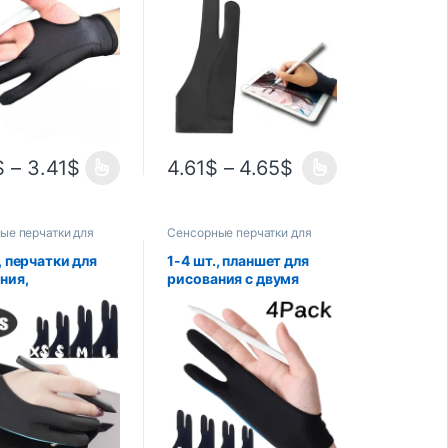
,
пальцами для
вообрастающие,
рисования, планшета,
я правой и левой
эскизов, дисплея,
черные перчатки
художественная
сования
живопись, карандаш
для iPad, графика
$
–
3.41
$
4.61
$
–
4.65
$
ые перчатки для
Сенсорные перчатки для
ов
планшетов
, перчатки для
1-4 шт., планшет для
ния,
рисования с двумя
нсорные
пальцами
ки с двумя
ми для iPad,
еский планшет
сования, эскиз,
ик, защита от
 перчатки для
ния