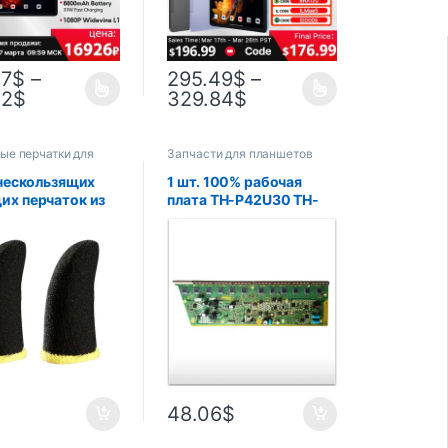
улятором
ью 8800 мА·ч
07
$
–
295.49
$
–
42
$
329.84
$
ые перчатки для
Запчасти для планшетов
ов
 нескользящих
1 шт. 100% рабочая
х перчаток из
плата TH-P42U30 TH-
дного волокна
P42U33C SN
р с пальцами для
TNPA5349AB TNPA5349
/An-droid/iOS
AB Y плата хорошая
ный телефон/
рабочая часть
ет
$
48.06
$