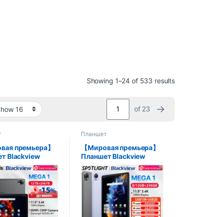
Showing 1–24 of 533 results
→
of 23
т
Планшет
вая премьера】
【Мировая премьера】
т Blackview
Планшет Blackview
с 11,5-
MEGA 1, 11,5 дюймов,
вым дисплеем
дисплей 2,4K, 120 Гц, 12
20 Гц, камерой 50
ГБ, 256 ГБ, 8800 мАч,
МП, 12 ГБ ОЗУ
камера 50 МП + 13 МП,
, 33 Вт, быстрой
панель для быстрой
ой,
зарядки 33 Вт