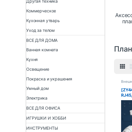
Другая техника
Коммерческое
Аксес
Кухонная утварь
пла
Уход за телом
ВСЕ ДЛЯ ДОМА
Пла
Ванная комната
Кухня
Освещение
Покраска и украшения
Внешн
планш
Умный дом
[ZY4
RJ45,
Электрика
прям
водо
ВСЕ ДЛЯ ОФИСА
разъ
испо
ИГРУШКИ И ХОББИ
удли
широ
ИНСТРУМЕНТЫ