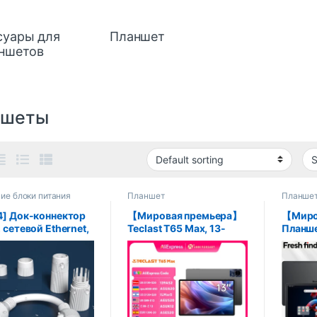
суары для
Планшет
ншетов
ншеты
ие блоки питания
Планшет
Планше
етов
4] Док-коннектор
【Мировая премьера】
【Миро
 сетевой Ethernet,
Teclast T65 Max, 13-
Планше
ой проводной
дюймовый HD-дисплей,
MEGA 1 
непроницаемый
Android 14, планшет
дюймо
ем для наружного
MediaTek G99, 8 ГБ ОЗУ,
2,4K 1
льзования,
256 ГБ ПЗУ, 10 000 мАч,
МП+13 
нитель
аккумулятор Widevine
256 ГБ
кополосного
L1 планшет
зарядк