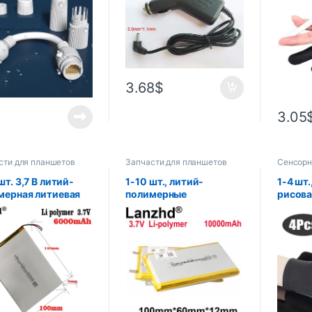
непроницаемый
810 Aspire Switch 10
пальца
ем
A100 A101 A200 A210
проти
кополосный
A211 A500 A501
как дл
вой удлинитель
адаптеры
руки, 
ля
для ри
3.68
$
3.05
сти для планшетов
Запчасти для планшетов
Сенсорн
планшет
шт. 3,7 В литий-
1-10 шт., литий-
1-4 шт.
мерная литиевая
полимерные
рисова
рея 30100140
аккумуляторы 3,7 в,
антисе
 мАч для Teclast
10000 мАч, 1260100
перчат
Love Landing PDA
пальца
й планшетный
графич
ьютер 3,7 В
для ри
мерный
художн
пятен,
рисова