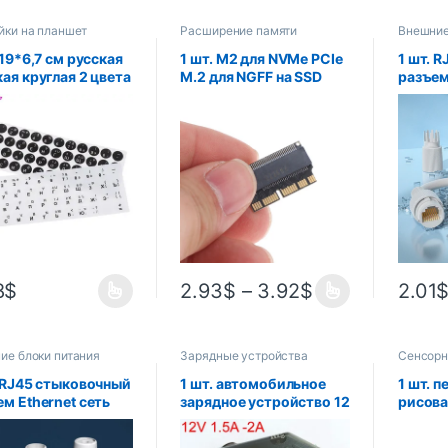
йки на планшет
Расширение памяти
Внешние
планшет
 19*6,7 см русская
1 шт. M2 для NVMe PCIe
1 шт. 
ая круглая 2 цвета
M.2 для NGFF на SSD
разъем
ейка на клавиатуру
адаптер карты для
прямой
овая защитная
Macbook Air Pro 2013
прово
ка макет кнопки
2014 2015 A1465 A1466
водон
ы аксессуары для
A1502 A1398 PCIEx4
разъе
оутбука
преобразователь
широк
сетево
кабеля
8
$
2.93
$
–
3.92
$
2.01
ие блоки питания
Зарядные устройства
Сенсорн
етов
планшет
. RJ45 стыковочный
1 шт. автомобильное
1 шт. п
м Ethernet сеть
зарядное устройство 12
рисова
ой уличный
В А-2 а для планшетов
графич
одной
Acer Iconia Tab W3 W3-
для ри