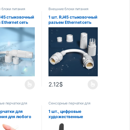
 блоки питания
Внешние блоки питания
ов
планшетов
RJ45 стыковочный
1 шт. RJ45 стыковочный
 Ethernet сеть
разъем Ethernet сеть
 уличный
прямой уличный
дной
проводной
епроницаемый
водонепроницаемый
м
разъем
ополосный
широкополосный
й удлинитель
сетевой удлинитель
кабеля
$
2.12
$
ые перчатки для
Сенсорные перчатки для
ов
планшетов
ерчатки для
1 шт., цифровые
ния для любого
художественные
еского стола
перчатки с функцией
сования, 2
пальмы и двумя