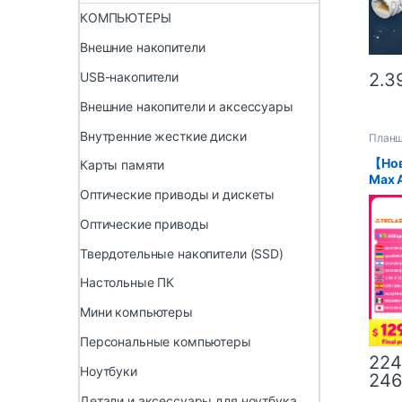
сете
КОМПЬЮТЕРЫ
Внешние накопители
USB-накопители
2.3
Внешние накопители и аксессуары
Внутренние жесткие диски
План
【Нов
Карты памяти
Max 
Оптические приводы и дискеты
11 “F
Tüv R
Оптические приводы
G99 
ROM 
Твердотельные накопители (SSD)
LTE 
Настольные ПК
Мини компьютеры
Персональные компьютеры
224
Ноутбуки
246
Детали и аксессуары для ноутбука