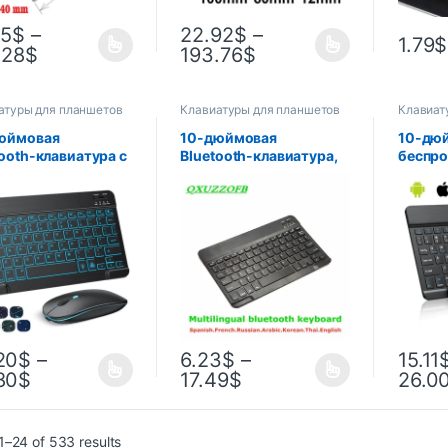
55
$
–
22.92
$
–
1.79
$
.28
$
193.76
$
атуры для планшетов
Клавиатуры для планшетов
Клавиат
юймовая
10-дюймовая
10-дю
tooth-клавиатура с
Bluetooth-клавиатура,
беспро
еткой для iPad,
французская,
Blueto
иатура и мыши с
испанская, русская,
для пл
веткой для IOS
арабская, AZERTY,
англий
oid Windows,
тайская клавиатура,
и мышь
роводная
беспроводная,
мини-к
иатура и мышь
универсальная для iPad,
ipad Pro
планшета Pro 9,7,
Android
20
$
–
6.23
$
–
15.11
80
$
17.49
$
26.0
–24 of 533 results