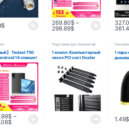
вого кабеля
аккум
емкост
269.80
$
–
327.
9
$
298.69
$
361.
шет
Подставки для планшетов
Сенсорн
планшет
ый】 Teclast T50
1 компл. Компьютерный
1 пара
Android 14 планшет
чехол PCI слот Duster
дышащи
HD+ 90 Гц дисплей
2021 крышка фильтра
углеро
heinland MediaTek
перегородка с винтами
для иг
8GB RAM 256 ГБ
iPhone
8000MAH 18W 4G
мобиль
Tab
планш
.99
$
–
1.49
.08
$