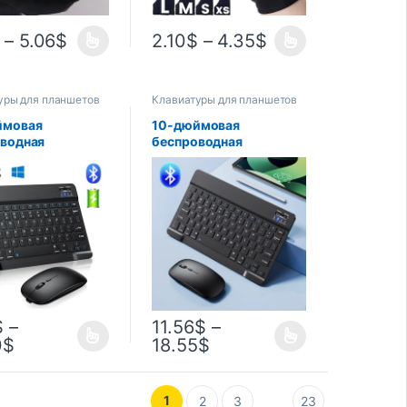
–
5.06
$
2.10
$
–
4.35
$
уры для планшетов
Клавиатуры для планшетов
ймовая
10-дюймовая
водная
беспроводная
oth-клавиатура
Bluetooth-клавиатура,
аншета ipad,
перезаряжаемая для
ская клавиатура
мобильных телефонов,
, комплект
планшетов, русский,
лавиатуры для
испанский,
 12 9 Air 4 S6 Lite
французский AZERT для
Android, iOS, Windows
$
–
11.56
$
–
0
$
18.55
$
1
2
3
23