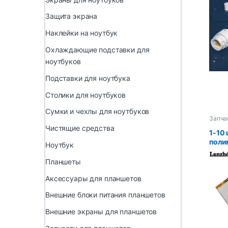
водо
разъ
Защита экрана
широ
сете
Наклейки на ноутбук
кабе
Охлаждающие подставки для
ноутбуков
Подставки для ноутбука
Столики для ноутбуков
Сумки и чехлы для ноутбуков
Запча
Чистящие средства
1-10 
поли
Ноутбук
бата
6000
Планшеты
M40 
Аксессуары для планшетов
умны
комп
Внешние блоки питания планшетов
поли
Внешние экраны для планшетов