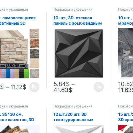
ска и украшения
Покраска и украшения
Покраск
т. самоклеящиеся
10 шт., 3D-стенная
10 шт.
ративные 3D
панель с ромбовидным
мрамор
пластовые
дизайном, 30 см x 30
пол, с
йки на стену,
см, матовый белый/
наклей
непроницаемые
черный, обои для
водон
 для комнаты,
украшения дома
наклей
ры и наклейки,
своими руками
комнат
ичные обои для
совре
шения интерьера
украш
5.84
$
–
10.5
0
$
–
11.12
$
41.63
$
11.63
ска и украшения
Покраска и украшения
Покраск
. 35*30 см,
12 шт./20 шт. 3D
15 шт./
кое качество, 3D
текстурированные
3D про
пластовая
стеновые панели для
узор н
нная панель,
внутреннего украшения
утолще