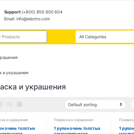
Support
(+800) 856 800 604
Email: info@electro.com
крашения
а и украшения
аска и украшения
ска и украшения
Покраска и украшения
Покраск
он очень толстых
1 рулон очень толстых
1 руло
клеящихся
самоклеящихся
маслос