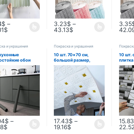
4
$
–
3.23
$
–
3.35
01
$
43.13
$
42.0
ска и украшения
Покраска и украшения
Покраск
 кухонные
10 шт. 70×70 см,
10 шт.
остойкие обои
большой размер,
плитка
стойкие
потолочные обои, 3D
наклей
клеящиеся
кирпич,
декор 
ейки ремонт шкафа
водонепроницаемые
ПВХ че
формальдегида
наклейки на стену,
кухонн
йчивый к плесени
пенопластовые
ванная
р стены
самоклеящиеся
водон
украшения стены
обои
04
$
–
17.43
$
–
15.8
08
$
19.16
$
22.5