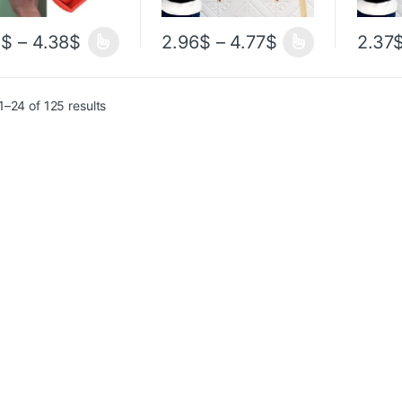
1
$
–
4.38
$
2.96
$
–
4.77
$
2.37
–24 of 125 results