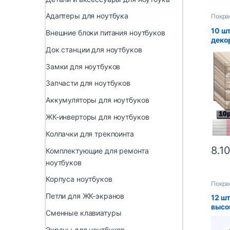
Адаптеры для ноутбука
Покра
10 ш
Внешние блоки питания ноутбуков
деко
пено
Док станции для ноутбуков
накле
Замки для ноутбуков
водо
обои
Запчасти для ноутбуков
кожу
кирп
Аккумуляторы для ноутбуков
укра
ЖК-инверторы для ноутбуков
Колпачки для трекпоинта
8.1
Комплектующие для ремонта
ноутбуков
Корпуса ноутбуков
Покра
Петли для ЖК-экранов
12 шт
высо
Сменные клавиатуры
пено
насте
Экраны для ноутбуков