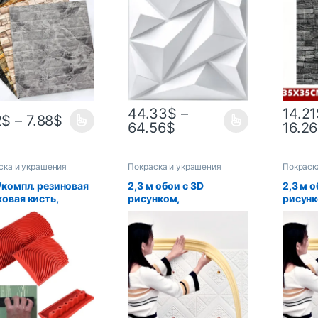
ич, ретро обои,
стен, подходят для
звукои
лочные
гостиной, зала,
водон
клеящиеся
спальни, офиса отеля,
влагос
енные панели,
30 см x 30 см
шение для дома
44.33
$
–
14.21
2
$
–
7.88
$
64.56
$
16.26
ска и украшения
Покраска и украшения
Покраск
/компл. резиновая
2,3 м обои с 3D
2,3 м о
ковая кисть,
рисунком,
рисунк
рументы для
декоративная линия,
декора
вания, имитация
украшение,
украше
туры дерева,
самоклеящаяся
самок
енная живопись,
водонепроницаемая
водон
шение для дома,
наклейка на стену
наклей
жественное
гостиной
гостин
ние, сделай сам,
истость