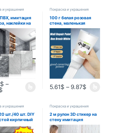
а и украшения
Покраска и украшения
, ПВХ, имитация
100 г белая розовая
а, наклейки на
стена, маленькая
амоклеящиеся
роликовая кисть,
ки на стену,
краска для ремонта
епроницаемые
внутренних стен,
ки для ванной
бытовая стена,
ы, гостиной,
граффити, ремонт,
менные
краска для защиты
ения
окружающей среды
2
$
–
5.61
$
–
9.87
$
$
а и украшения
Покраска и украшения
20 шт./40 шт. DIY
2 м рулон 3D стикер на
стой кирпичный
стену имитация
аклейки на стену,
кирпича спальня
нные,
домашний декор