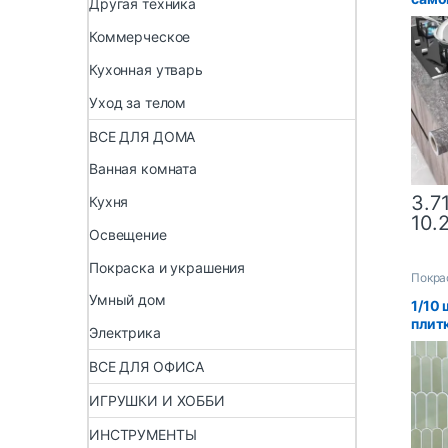
Другая техника
съем
стен
Коммерческое
Кухонная утварь
Уход за телом
ВСЕ ДЛЯ ДОМА
Ванная комната
3.7
Кухня
10.
Освещение
Покраска и украшения
Покра
Умный дом
1/10 
плит
Электрика
чешу
3D зе
ВСЕ ДЛЯ ОФИСА
фарту
ванн
ИГРУШКИ И ХОББИ
устой
30×3
ИНСТРУМЕНТЫ