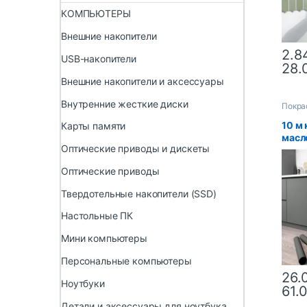
КОМПЬЮТЕРЫ
Внешние накопители
2.8
USB-накопители
28.
Внешние накопители и аксессуары
Внутренние жесткие диски
Покра
10 м
Карты памяти
масл
Оптические приводы и дискеты
водо
само
Оптические приводы
накл
без 
Твердотельные накопители (SSD)
усто
деко
Настольные ПК
Мини компьютеры
Персональные компьютеры
26.
Ноутбуки
61.
Детали и аксессуары для ноутбука