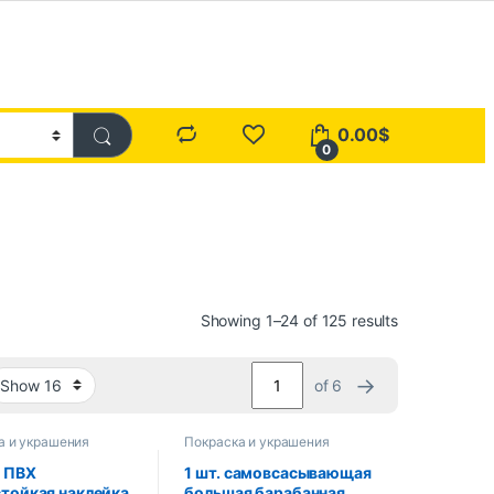
0.00
$
0
Showing 1–24 of 125 results
→
of 6
а и украшения
Покраска и украшения
н ПВХ
1 шт. самовсасывающая
тойкая наклейка
большая барабанная