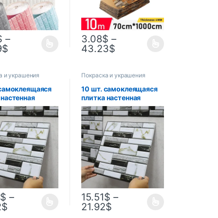
$
–
3.08
$
–
9
$
43.23
$
а и украшения
Покраска и украшения
 самоклеящаяся
10 шт. самоклеящаяся
 настенная
плитка настенная
ка домашний
наклейка домашний
3d наклейки из
декор 3d наклейки из
хлы для
ПВХ чехлы для
ого шкафа
кухонного шкафа
 комната
ванная комната
епроницаемые
водонепроницаемые
обои
3
$
–
15.51
$
–
2
$
21.92
$