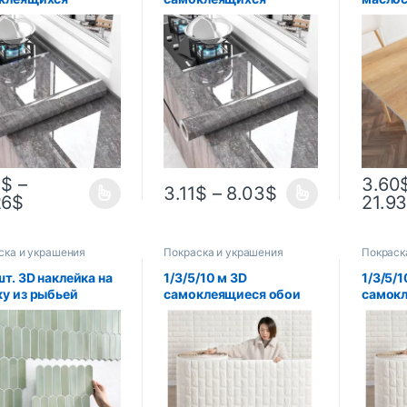
ных наклеек на
съемных наклеек на
под де
у
стену
самок
для ку
столеш
шкафа,
стен
1
$
–
3.60
3.11
$
–
8.03
$
26
$
21.9
ска и украшения
Покраска и украшения
Покраск
шт. 3D наклейка на
1/3/5/10 м 3D
1/3/5/1
ку из рыбьей
самоклеящиеся обои
самок
и, самоклеящаяся
наклейки 3 м наклейки
наклей
леная плитка,
на кирпичную стену
на кир
к для кухни,
домашний декор обои
домашн
ой комнаты,
для стен DIY спальня
для ст
чивая к воде,
Papel De Parede
Papel 
0 см