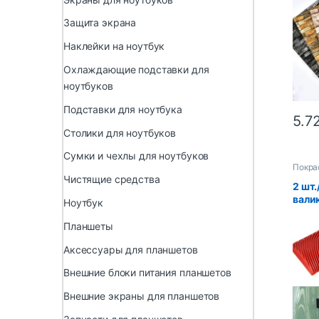
кирп
пото
Защита экрана
само
наст
Наклейки на ноутбук
укра
Охлаждающие подставки для
ноутбуков
Подставки для ноутбука
5.7
Столики для ноутбуков
Сумки и чехлы для ноутбуков
Покра
Чистящие средства
2 шт.
вали
Ноутбук
инст
рисо
Планшеты
текс
Аксессуары для планшетов
наст
укра
Внешние блоки питания планшетов
худо
тисне
Внешние экраны для планшетов
зерн