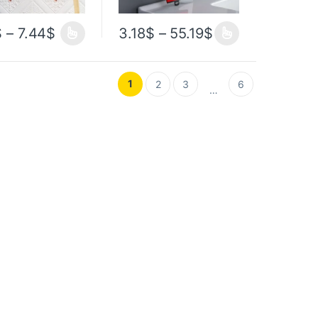
$
–
7.44
$
3.18
$
–
55.19
$
1
2
3
6
…