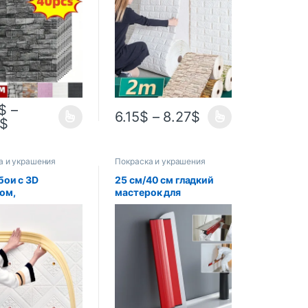
золяционные,
водостойкие
епроницаемые,
самоклеящиеся обои
тойкие
«сделай сам» для
гостиной ТВ фон
$
–
6.15
$
–
8.27
$
$
а и украшения
Покраска и украшения
бои с 3D
25 см/40 см гладкий
ом,
мастерок для
тивная линия,
гипсокартона, щетка
ние,
для стены, гибкое
леящаяся
лезвие, аэрозольная
епроницаемая
краска, отделка
ка на стену
шпаклевки,
ой
строительные
инструменты,
инструменты для
настенного материала