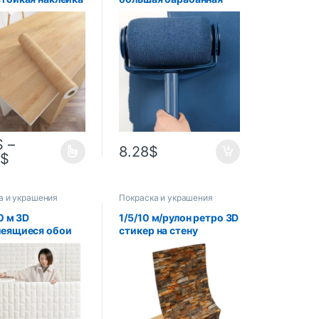
рево
кисть, искусственная,
леящиеся обои
латексная краска,
хонной
Настенная кисть
ницы, мебели,
 стола, ремонта
$
–
8.28
$
3
$
а и украшения
Покраска и украшения
0 м 3D
1/5/10 м/рулон ретро 3D
леящиеся обои
стикер на стену
ки 3 м наклейки
имитация кирпича
пичную стену
самолет стикер на
ий декор обои
стену мебельные
ен DIY спальня
наклейки обои для
De Parede
стены гостиной кухни