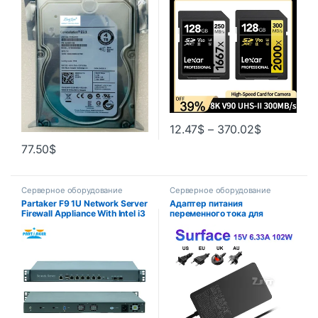
Высокоскоростная карта
памяти 4K 8K для камеры
12.47
$
–
370.02
$
77.50
$
Серверное оборудование
Серверное оборудование
Partaker F9 1U Network Server
Адаптер питания
Firewall Appliance With Intel i3
переменного тока для
3220 H67SL 6* Intel 82583V
ноутбука 15 В, 6,33 А, 102 Вт
2*SFP
для Microsoft Surface Book2
1798, совместимость Book1,
зарядное устройство для
ноутбука 3 Pro7, 5 В, 1,5 А