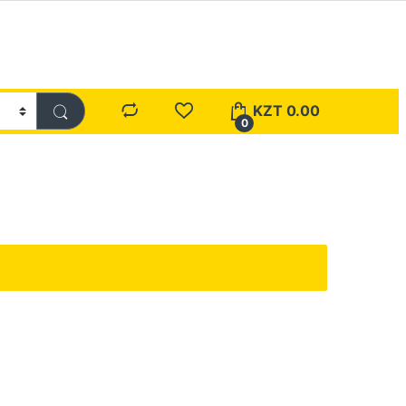
KZT
0.00
0