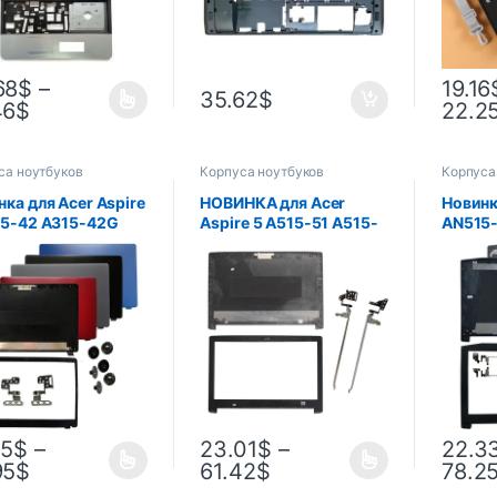
68
$
–
19.16
35.62
$
46
$
22.2
са ноутбуков
Корпуса ноутбуков
Корпуса
ка для Acer Aspire
НОВИНКА для Acer
Новинка
15-42 A315-42G
Aspire 5 A515-51 A515-
AN515-
-54 A315-54K
51G A515-41G A615,
AN515-
-56 N19C1, задняя
задняя крышка, верхняя
AN515-
ка, верхняя
крышка для ноутбука,
крышка
ка, ЖК-дисплей,
ЖК-дисплей, задняя
крышка
яя крышка/
крышка/передняя
ЖК-дис
дняя панель
панель
крышка
панель/
05
$
–
23.01
$
–
22.3
95
$
61.42
$
78.2