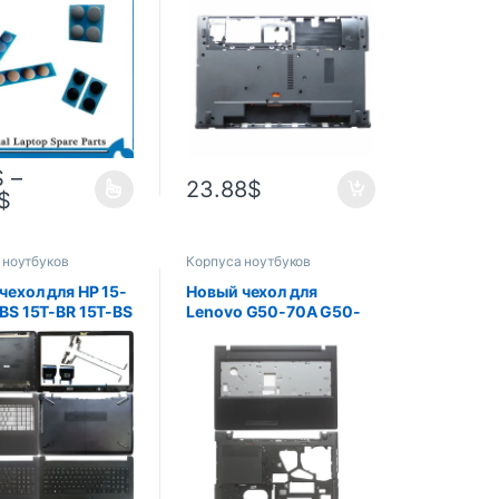
вка для ног 1872
крышка серии, замена
952 1867 1950
ноутбука
ода,
истый, золотой,
й синий, черный
$
–
23.88
$
$
 ноутбуков
Корпуса ноутбуков
чехол для HP 15-
Новый чехол для
BS 15T-BR 15T-BS
Lenovo G50-70A G50-
 250 G6 255
70 G50-70M G50-80
29, задняя
G50-30 женский чехол
а ЖК-дисплея/
для ноутбука с
US RU SP, упор
подставкой для рук,
, верхняя/
верхняя крышка/
/петли
Нижняя основа D Shell