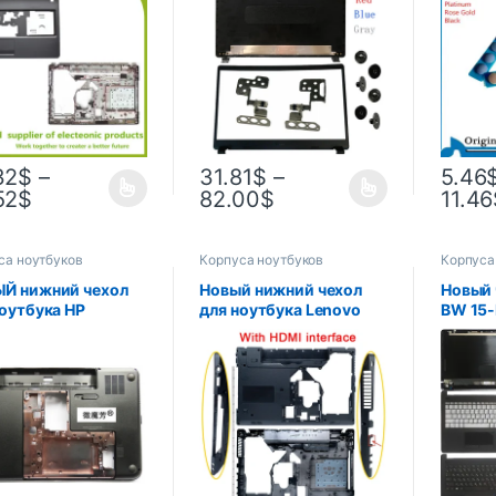
ее основание,
панель/верхняя/нижняя
подста
с D, корпус с HDMI
часть/петли
1868 1
том AP0GM000A00
1958 г
серебр
ледяно
32
$
–
31.81
$
–
5.46
52
$
82.00
$
11.46
са ноутбуков
Корпуса ноутбуков
Корпуса
Й нижний чехол
Новый нижний чехол
Новый 
ноутбука HP
для ноутбука Lenovo
BW 15-
lion G6-2000 G6Z-
G570 G575 G575GX
15Z-BW
 G6-2100 G6-
G575AX Base Chassis D,
TPN-C1
SG TPN-Q110
чехол с HDMI-
крышк
64 -001 Корпус D
совместимым
рамка/
для рук
нижняя