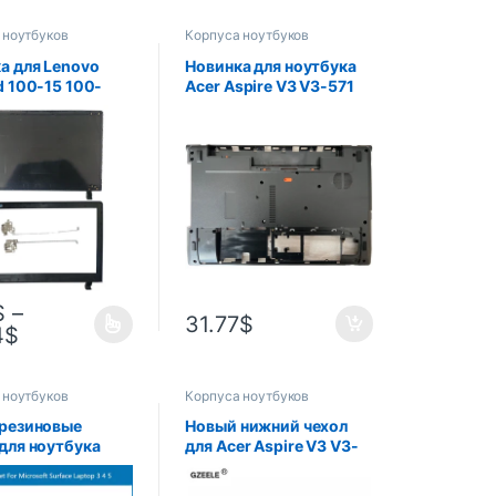
 ноутбуков
Корпуса ноутбуков
а для Lenovo
Новинка для ноутбука
d 100-15 100-
Acer Aspire V3 V3-571
B50-10 задняя
V3-571G Q5WV1
 верхний чехол
Q5WV8
утбука ЖК-
 крышка/
яя панель/петли
$
–
31.77
$
4
$
 ноутбуков
Корпуса ноутбуков
резиновые
Новый нижний чехол
для ноутбука
для Acer Aspire V3 V3-
 3, 4, 5, 6, нижняя
571G V3-551G V3-571
корпуса,
Q5WV1, базовая