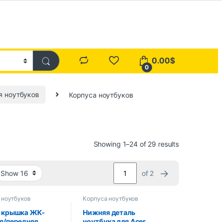
0.00
$
0
я ноутбуков
Корпуса ноутбуков
Showing 1–24 of 29 results
→
of 2
 ноутбуков
Корпуса ноутбуков
 крышка ЖК-
Нижняя деталь
я/передняя
ноутбука для Acer