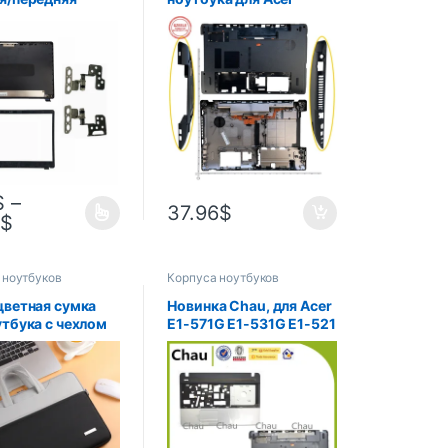
 для ноутбука
Aspire 5750 5750g
spire 3 A315-42
5750z 5750ZG 5750S
2G A315-54
5755 5755G
4K A315-56-
AP0HI0004000
19C1, петли для
ка 15,6 дюйма
$
–
37.96
$
4
$
 ноутбуков
Корпуса ноутбуков
цветная сумка
Новинка Chau, для Acer
утбука с чехлом
E1-571G E1-531G E1-521
утбука Macbook
Q5WPH Q5WT6 NV55
, 14, 15,6
NV57, верхняя
 Macbook Air
Подставка для рук,
enovo Dell
чехол, основание
i
AP0NN000100