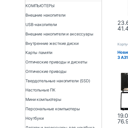
КОМПЬЮТЕРЫ
Внешние накопители
23.
USB-накопители
41.
Внешние накопители и аксессуары
Внутренние жесткие диски
Корпу
Новин
Карты памяти
3 A3
Оптические приводы и дискеты
A315
A315
Оптические приводы
крыш
крыш
Твердотельные накопители (SSD)
задн
пере
Настольные ПК
Мини компьютеры
Персональные компьютеры
19.
Ноутбуки
76.
Детали и аксессуары для ноутбука