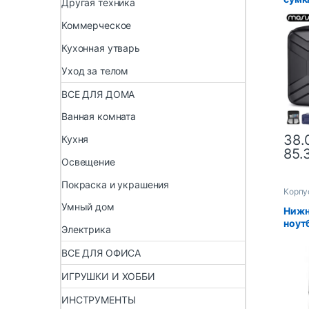
Другая техника
Macb
M3 M4
Коммерческое
дюйм
Кухонная утварь
Asus
ноут
Уход за телом
ВСЕ ДЛЯ ДОМА
Ванная комната
38.
Кухня
85.
Освещение
Покраска и украшения
Корпу
Умный дом
Нижн
ноутб
Электрика
E1-57
E1-53
ВСЕ ДЛЯ ОФИСА
AP0H
крыш
ИГРУШКИ И ХОББИ
ИНСТРУМЕНТЫ