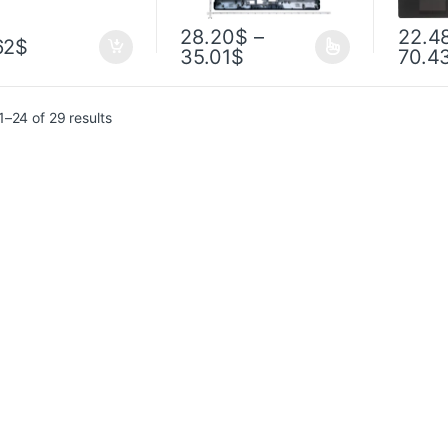
28.20
$
–
22.4
62
$
35.01
$
70.4
–24 of 29 results