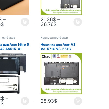
$
–
21.36
$
–
5
$
36.76
$
 ноутбуков
Корпуса ноутбуков
 для Acer Nitro 5
Новинка для Acer V3
42 AN515-41
V3-571G V3-551G
51 AN515-52
Q5WV1 нижняя базовая
53, задняя
крышка чехол
, верхняя
AP0N7000400 верхняя
 для ноутбука,
крышка для рук
плей, задняя
/передняя
петли L & R
3
$
–
28.93
$
5
$