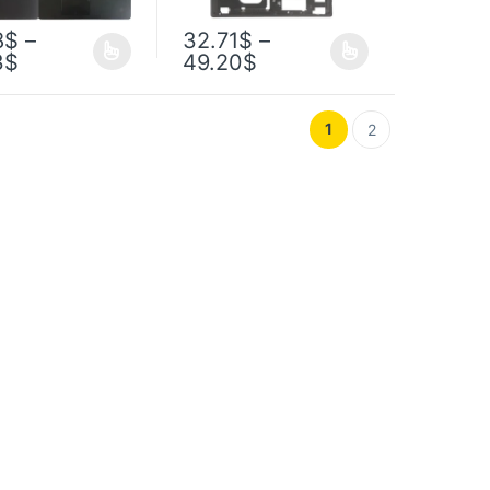
8
$
–
32.71
$
–
3
$
49.20
$
1
2