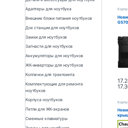
Адаптеры для ноутбука
Корпу
Нови
Внешние блоки питания ноутбуков
G570
G575
Док станции для ноутбуков
корп
Замки для ноутбуков
черн
комб
Запчасти для ноутбуков
“HDM
Аккумуляторы для ноутбуков
ЖК-инверторы для ноутбуков
Колпачки для трекпоинта
17.
Комплектующие для ремонта
17.
ноутбуков
Корпуса ноутбуков
Корпу
Петли для ЖК-экранов
Нови
крыш
Сменные клавиатуры
G570
рук, 
Экраны для ноутбуков