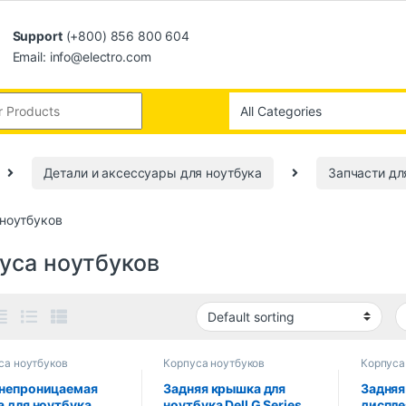
Support
(+800) 856 800 604
Email: info@electro.com
Детали и аксессуары для ноутбука
Запчасти дл
ноутбуков
уса ноутбуков
са ноутбуков
Корпуса ноутбуков
Корпуса
непроницаемая
Задняя крышка для
Задняя
а для ноутбука
ноутбука Dell G Series
диспле