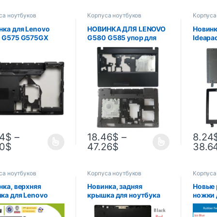
са ноутбуков
Корпуса ноутбуков
Корпуса
нка для Lenovo
НОВИНКА ДЛЯ LENOVO
Новинк
 G575 G575GX
G580 G585 упор для
Ideapa
AX нижняя крышка
рук верхняя/нижняя
15IBY 
уса ноутбука
часть корпуса ноутбука
крышка
ый без/с
базовая крышка с HDMI
для но
инированной
AP0N 2000100
задняя
I”
передн
L & R
24
$
–
18.46
$
–
8.24
30
$
47.26
$
38.6
са ноутбуков
Корпуса ноутбуков
Корпуса
нка, верхняя
Новинка, задняя
Новые 
ка для Lenovo
крышка для ноутбука
ножки 
 G575, Упор для
Acer Aspire 3, задняя
Surface
верхний корпус +
крышка/Передняя
часть 