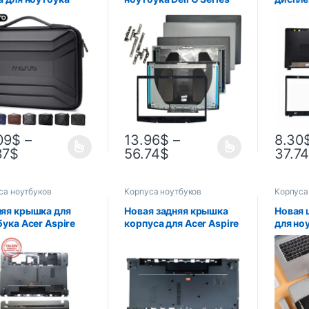
ook Air Pro M1 M2
G3 15 3590, задняя
панель
 13 14 15 16
крышка для ЖК-экрана,
Acer A
ов HP Dell Lenovo
задняя крышка 0747KP,
A315-4
 Портфель для
синий/красный логотип
A315-5
бука Чехол
0YGCNV 03HKFN/
594W N
Передняя панель
ноутбу
09
$
–
13.96
$
–
8.30
37
$
56.74
$
37.7
са ноутбуков
Корпуса ноутбуков
Корпуса
яя крышка для
Новая задняя крышка
Новая 
ука Acer Aspire
корпуса для Acer Aspire
для но
1, E1-571G, E1-521,
V3 V3-571G V3-551
для но
1, E1-531G, NV55,
Q5WV1, задняя крышка
Case 13
J000A00, Нижняя
для компьютера,
дюймов
ка упора для рук
замена
ASUS L
Huawe