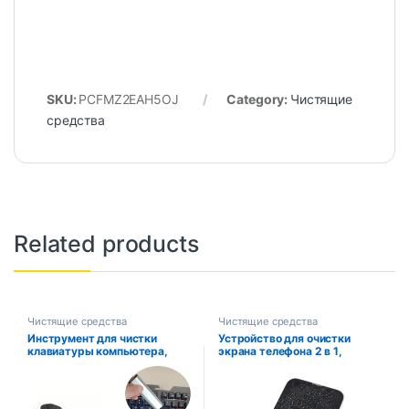
SKU:
PCFMZ2EAH5OJ
Category:
Чистящие
средства
Related products
Чистящие средства
Чистящие средства
Инструмент для чистки
Устройство для очистки
клавиатуры компьютера,
экрана телефона 2 в 1,
выдвижная камера, набор
инструмент для удаления
щеток для чистки
пыли компьютера, ткань из
музыкальных инструментов,
микрофибры для iPhone,
щетка для чистки
iPad, Apple Polish