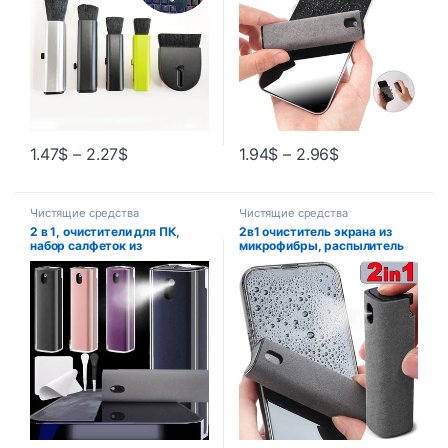
воздуховыпускного
отверстия для кондиционера
1.47
$
–
2.27
$
1.94
$
–
2.96
$
Чистящие средства
Чистящие средства
2 в 1, очистители для ПК,
2в1 очиститель экрана из
набор салфеток из
микрофибры, распылитель
микрофибры, портативный
для мобильного телефона,
очиститель экрана
Ipad, компьютера, ткань из
компьютера для Macbook,
микрофибры, салфетка для
IPhone, Samsung, Xiaomi,
чистки Iphone, салфетки для
планшета
очков