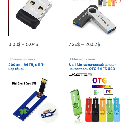
USB
3.00
$
–
5.04
$
7.36
$
–
26.02
$
USB-накопители
USB-накопители
200 шт., 64 ГБ, с ПП-
3 в 1 Металлический флэш-
коробкой
накопитель OTG 64 ГБ USB
2.0 32 ГБ Mini Pen Drives
Красный Пользовательский
логотип 16 ГБ Память
Подарки Брелок 8 ГБ U Диск
4 ГБ