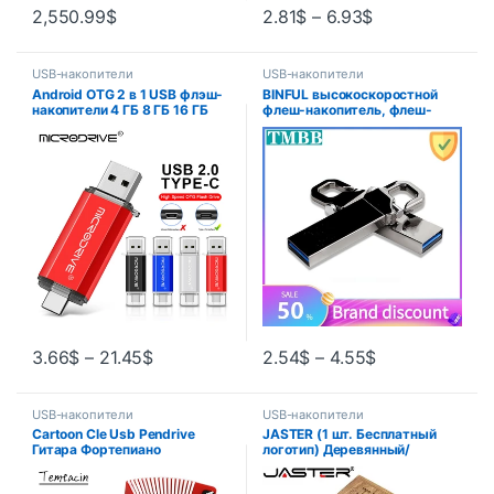
2,550.99
$
2.81
$
–
6.93
$
USB-накопители
USB-накопители
Android OTG 2 в 1 USB флэш-
BINFUL высокоскоростной
накопители 4 ГБ 8 ГБ 16 ГБ
флеш-накопитель, флеш-
Type-C Micro 256 ГБ 128 ГБ
накопитель, 64 ГБ,
64 ГБ 32 ГБ флэш-накопители
водонепроницаемый
Cle для телефона
накопитель, 16 ГБ, 8 ГБ, 4 Гб,
32 ГБ, флеш-накопитель usb,
металлическая флешка,
ключ, Пользовательский
логотип
3.66
$
–
21.45
$
2.54
$
–
4.55
$
USB-накопители
USB-накопители
Cartoon Cle Usb Pendrive
JASTER (1 шт. Бесплатный
Гитара Фортепиано
логотип) Деревянный/
Аккордеон USB флэш-
бамбуковый USB-накопитель
накопитель 256 ГБ 128 ГБ 64
2.0 Pendrive 4 ГБ 8 ГБ 16 ГБ