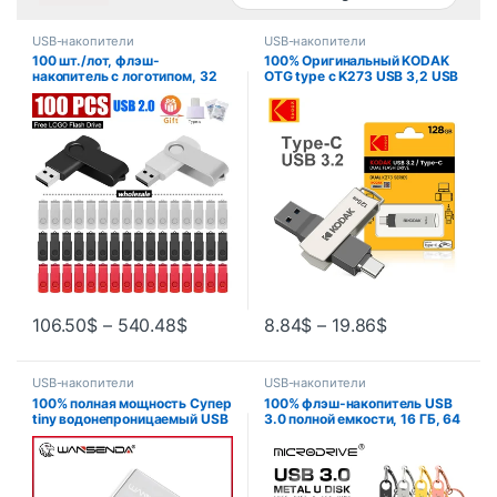
USB-накопители
USB-накопители
100 шт./лот, флэш-
100% Оригинальный KODAK
накопитель с логотипом, 32
OTG type c K273 USB 3,2 USB
ГБ, 16 ГБ, USB-накопитель, 64
флеш-накопитель, флешка
ГБ, 8 ГБ, 4 ГБ, флэш-
128 Гб 64 ГБ, флеш-
накопитель, 128 ГБ,
накопитель для ноутбука, ПК,
металлический флэш-
медиаплеера, сотового
накопитель, USB для подарка
телефона
106.50
$
–
540.48
$
8.84
$
–
19.86
$
USB-накопители
USB-накопители
100% полная мощность Супер
100% флэш-накопитель USB
tiny водонепроницаемый USB
3.0 полной емкости, 16 ГБ, 64
Flash Drive 32 ГБ 16 ГБ 8 ГБ 4
ГБ, 128 ГБ, 256 ГБ, супер
ГБ Wansenda накопитель
крошечный флэш-
флэш-накопитель памяти
накопитель, 32 ГБ, флэш-
USB stick
накопитель, 128 ГБ,
водонепроницаемая память