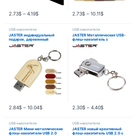
2.73
$
–
4.19
$
2.73
$
–
10.11
$
USB-накопители
USB-накопители
JASTER индивидуальный
JASTER Металлическая USB-
подарок, деревянный
флеш-накопитель с
креативный флэш-
вращением, 4 ГБ, 8 ГБ, 16 ГБ,
накопитель с логотипом,
32 ГБ, 64 ГБ, флэш-
индивидуальный U-диск USB
накопитель реальной
2,0, флэш-накопитель 4 ГБ, 8
емкости, USB-накопитель с
ГБ, 16 ГБ, 32 ГБ, 64 ГБ, 128 ГБ
брелоком
2.84
$
–
10.04
$
2.30
$
–
4.40
$
USB-накопители
USB-накопители
JASTER Мини-металлические
JASTER новый креативный
флэш-накопители USB 2.0
флэш-накопитель USB 2.0 с