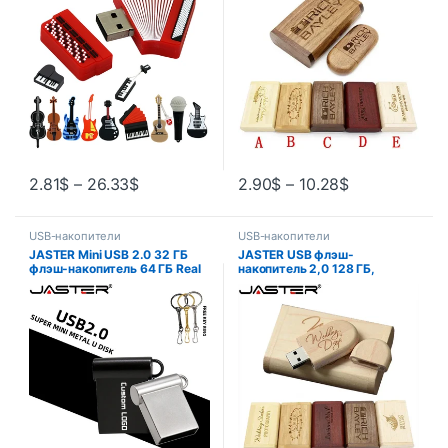
ГБ 32 ГБ 16 ГБ 8 ГБ USB 2.0
32 ГБ 64 ГБ 128 ГБ Память
Memoria Stick Pen Drive
для фотографий Подарки
2.81
$
–
26.33
$
2.90
$
–
10.28
$
USB-накопители
USB-накопители
JASTER Mini USB 2.0 32 ГБ
JASTER USB флэш-
флэш-накопитель 64 ГБ Real
накопитель 2,0 128 ГБ,
capaciteit 16 ГБ Бесплатный
деревянный/бамбуковый
индивидуальный логотип
флэш-накопитель с
Pendrive 8G u диск Подарки
бесплатным логотипом, 4 ГБ,
Брелок Память
8 ГБ, 16 ГБ, 32 ГБ, 64 ГБ,
флэш-накопитель, свадебные
подарки