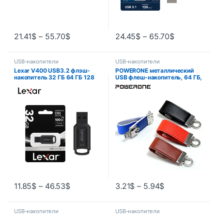
21.41
$
–
55.70
$
24.45
$
–
65.70
$
USB-накопители
USB-накопители
Lexar V400 USB3.2 флэш-
POWERONE металлический
накопитель 32 ГБ 64 ГБ 128
USB флеш-накопитель, 64 ГБ,
ГБ 256 ГБ до 100 Мбит/с
16 ГБ, 8 ГБ, 4 Гб
флэш-накопитель для
компьютера оригинальный U-
диск Pendrive
11.85
$
–
46.53
$
3.21
$
–
5.94
$
USB-накопители
USB-накопители