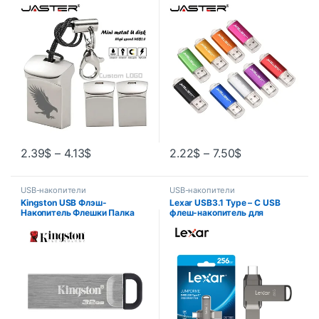
Серебряные деловые
брелоком 128 ГБ 64 ГБ 32 ГБ
подарки Memory Stick Pen
16 ГБ 8 ГБ 4 ГБ модный флэш-
Drive Водонепроницаемые
накопитель 9 цветов U Stick
устройства хранения 32 ГБ
подарок
64 ГБ U-диск
2.39
$
–
4.13
$
2.22
$
–
7.50
$
USB-накопители
USB-накопители
Kingston USB Флэш-
Lexar USB3.1 Type – C USB
Накопитель Флешки Палка
флеш-накопитель для
DTSE9G2 8 ГБ 16 ГБ 32 ГБ 64
мобильных телефонов и
ГБ 128 ГБ 3.0 Pen Drive
компьютеров Оригинальный
ментальное Кольцо Флэш-
D400 флэш – накопитель 256
Памяти Memoria
Гб 128 Гб 64 Гб 32 Гб до 130
Мб / с U-диск флешка