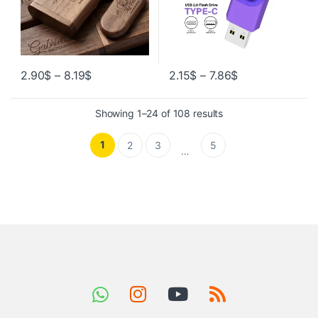
2.90
$
–
8.19
$
2.15
$
–
7.86
$
Showing 1–24 of 108 results
1
2
3
5
…