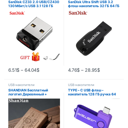
SanDisk CZ33 2.0 USB/CZ430
SanDisk Ultra Shift USB 3.2
130 Мбит/с USB 3.1 128 ГБ
флэш-накопитель 32 ГБ 64 ГБ
256 ГБ 512G Оригинальные
128 ГБ 256 ГБ портативный
мини-накопители 64 ГБ 32 ГБ
флэш-накопитель для
16 ГБ Флэш-накопитель U
компьютера оригинальная
Disk Key
память U диск
6.51
$
–
64.04
$
4.76
$
–
28.95
$
USB-накопители
USB-накопители
SHANDIAN Бесплатный
TYPE – C USB флэш –
логотип Деревянный +
накопитель 128 ГБ ручка 64
коробка USB 2.0 Флэш-
ГБ Бесплатная цепочка
накопитель 4 ГБ 16 ГБ 32 ГБ
ключей Память Креативный
64 ГБ Флэш-накопитель
бизнес Подарок Красная
Память свадебная
флешка синий 32G
фотография Подарок U Диск