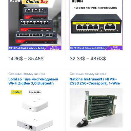
Fast RJ45 LAN Hub Desktop
POE Стандартный
Switch для Office Home No PoE
коммутатор RJ45 Удлинитель
250 метров для IP-камеры/
беспроводной точки
доступа/CCTV
14.36
$
–
35.48
$
32.33
$
–
48.63
$
Сетевые коммутаторы
Сетевые коммутаторы
LoraTap Tuya многомодовый
National Instruments NI PXI-
Wi-Fi ZigBee 3,0 Bluetooth
2533 256-Crosspoint, 1-Wire
сеточный шлюз
PXI Matrix Switch Module
концентратор мост
беспроводной и проводной
умный жизнь приложение
дистанционное управление