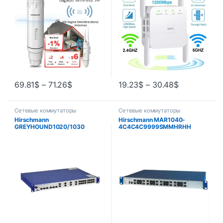
Беспроводная антенна-
ретранслятор дальнего
удлинитель Wi-Fi дальнего
действия
действия
69.81
$
–
71.26
$
19.23
$
–
30.48
$
Сетевые коммутаторы
Сетевые коммутаторы
Hirschmann
Hirschmann MAR1040-
GREYHOUND1020/1030
4C4C4C9999SMMHRHH
Быстрый/гигабитный
Гигабитный промышленный
переключатель и
коммутатор Ethernet
медиамодуль для монтажа в
стойку для использования в
промышленной среде