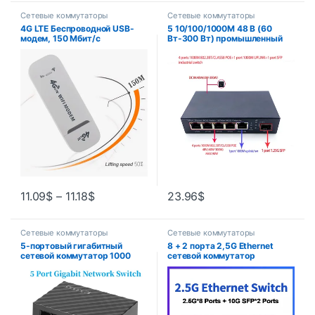
Сетевые коммутаторы
Сетевые коммутаторы
4G LTE Беспроводной USB-
5 10/100/1000M 48 В (60
модем, 150 Мбит/с
Вт-300 Вт) промышленный
коммутатор Ethernet 4-
портовый коммутатор PoE
802.3BT/класс8 с 1 портами
1000M UPLINK/NVR 1 порта
sfp
11.09
$
–
11.18
$
23.96
$
Сетевые коммутаторы
Сетевые коммутаторы
5-портовый гигабитный
8 + 2 порта 2,5G Ethernet
сетевой коммутатор 1000
сетевой коммутатор
Мбит/с Ethernet Smart
2500BASE-TX с 2*10G SFP-
Switcher
портом для IP-камеры/
Высокопроизводительный
безопасности
концентратор RJ45
видеонаблюдения
Интернет-сплиттер Plug and
Play