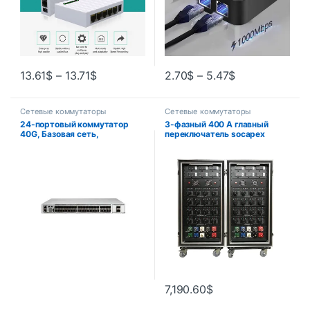
13.61
$
–
13.71
$
2.70
$
–
5.47
$
Сетевые коммутаторы
Сетевые коммутаторы
24-портовый коммутатор
3-фазный 400 А главный
40G, Базовая сеть,
переключатель socapex
переключатель оборудования
распределительная коробка
для предприятий
питания
7,190.60
$