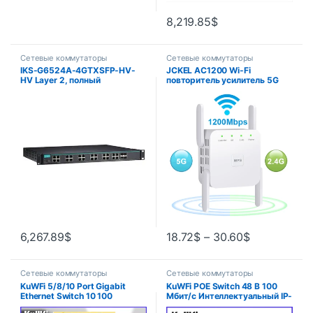
8,219.85
$
Сетевые коммутаторы
Сетевые коммутаторы
IKS-G6524A-4GTXSFP-HV-
JCKEL AC1200 Wi-Fi
HV Layer 2, полный
повторитель усилитель 5G
гигабитный управляемый
1200M Wi-Fi удлинитель
коммутатор Ethernet. 20 x
усилитель сигнала точка
RJ45 и 4 x комбинированные
доступа беспроводной Wi-Fi
порта, 2 PSU
адаптер Repetidor
6,267.89
$
18.72
$
–
30.60
$
Сетевые коммутаторы
Сетевые коммутаторы
KuWFi 5/8/10 Port Gigabit
KuWFi POE Switch 48 В 100
Ethernet Switch 10 100
Мбит/с Интеллектуальный IP-
1000Mbps Network Switch
переключатель 4/8 портов