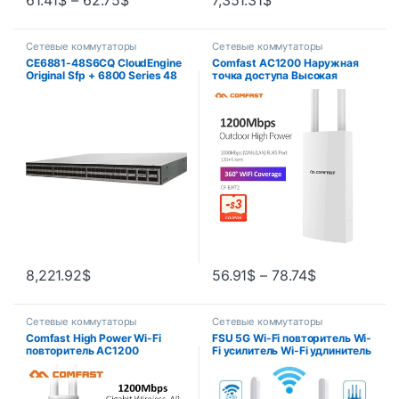
61.41
$
–
62.75
$
7,351.31
$
Сетевые коммутаторы
Сетевые коммутаторы
CE6881-48S6CQ CloudEngine
Comfast AC1200 Наружная
Original Sfp + 6800 Series 48
точка доступа Высокая
портов 10GE Data Centre
мощность 2,4G 5 ГГц
Enterprise компьютерный
Гигабитный маршрутизатор
сетевой переключатель
AP Ретранслятор Wi-Fi-
антенна дальнего действия
для уличного сада
8,221.92
$
56.91
$
–
78.74
$
Сетевые коммутаторы
Сетевые коммутаторы
Comfast High Power Wi-Fi
FSU 5G Wi-Fi повторитель Wi-
повторитель AC1200
Fi усилитель Wi-Fi удлинитель
Открытый маршрутизатор
сетевой усилитель Wi-Fi 1200
точки доступа 1200 Мбит/с
Мбит/с беспроводной
Dual Dand 2,4G 5 ГГц
сетевой интернет-