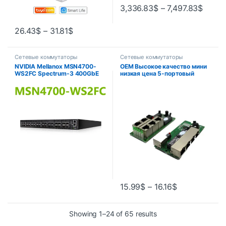
3,336.83
$
–
7,497.83
$
26.43
$
–
31.81
$
Сетевые коммутаторы
Сетевые коммутаторы
NVIDIA Mellanox MSN4700-
OEM Высокое качество мини
WS2FC Spectrum-3 400GbE
низкая цена 5-портовый
1U Открытый коммутатор
коммутатор модуль
Ethernet Система Cumulus
производитель компании
Linux 32x400GbE QSFPDD
печатная плата 5 портов
ethernet сетевой модуль
выключателя
15.99
$
–
16.16
$
Showing 1–24 of 65 results