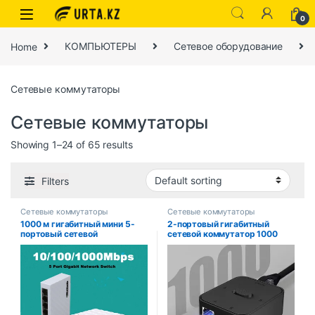
0
Home
КОМПЬЮТЕРЫ
Сетевое оборудование
Сетевые коммутаторы
Сетевые коммутаторы
Showing 1–24 of 65 results
Filters
Сетевые коммутаторы
Сетевые коммутаторы
1000 м гигабитный мини 5-
2-портовый гигабитный
портовый сетевой
сетевой коммутатор 1000
коммутатор для быстрой
Мбит/с, коммутатор RJ45,
локальной сети RJ45 Ethernet
сетевой разветвитель,
и коммутационный хаб шунт
удлинитель кабеля, селектор,
настольный коммутатор
бесплатный 2-сторонний
разъем адаптера