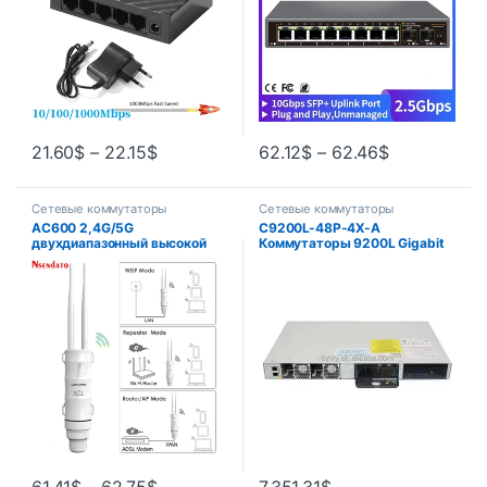
21.60
$
–
22.15
$
62.12
$
–
62.46
$
Сетевые коммутаторы
Сетевые коммутаторы
AC600 2,4G/5G
C9200L-48P-4X-A
двухдиапазонный высокой
Коммутаторы 9200L Gigabit
мощности наружный
Ethernet 48-портовый PoE +
всепогодный беспроводной
Модульный сетевой
Wi-Fi-маршрутизатор 30 дБ/
коммутатор Uplink C9200L-
расширитель повторителя AP
48P-4X-A
1000 мВт 15 кВ внешняя
антенна