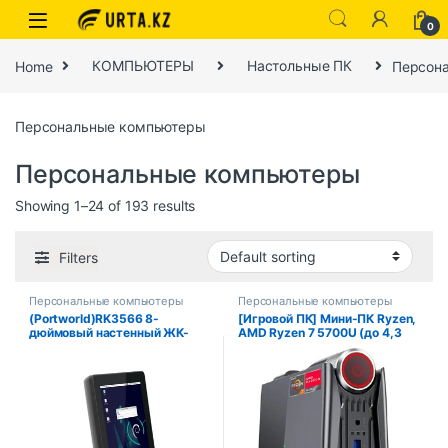
0
Home
КОМПЬЮТЕРЫ
Настольные ПК
Персон
Персональные компьютеры
Персональные компьютеры
Showing 1–24 of 193 results
Filters
Персональные компьютеры
Персональные компьютеры
(Portworld)RK3566 8-
[Игровой ПК] Мини-ПК Ryzen,
дюймовый настенный ЖК-
AMD Ryzen 7 5700U (до 4,3
дисплей с сенсорным
ГГц), 16 ГБ DDR4, 512 ГБ
экраном Vesa для
NVME SSD Mini
планшетных ПК Linux