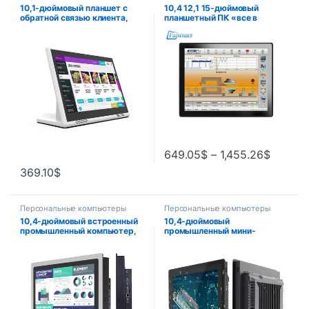
10,1-дюймовый планшет с
10,4 12,1 15-дюймовый
обратной связью клиента,
планшетный ПК «все в
ресторан, NFC, Android,
одном» ПК с емкостным
планшет для заказа, L-
сенсорным экраном и окном
образный емкостный
J1800 I3 I5 I7 Промышленный
сенсорный экран,
мини-компьютер
настольный планшет
649.05
$
–
1,455.26
$
369.10
$
Персональные компьютеры
Персональные компьютеры
10,4-дюймовый встроенный
10,4-дюймовый
промышленный компьютер,
промышленный мини-
10-дюймовый планшетный
компьютер «все в одном» с
моноблок с емкостным
емкостным сенсорным
сенсорным экраном, Wi-Fi
экраном и встроенным Wi-Fi
для Win10 Pro 1024*768
i7-8565U для Win10 pro
1024×768