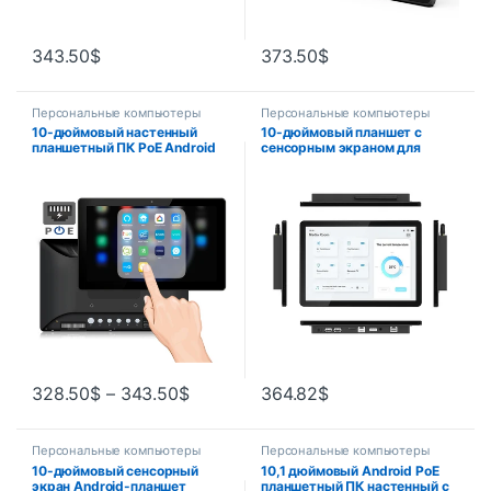
343.50
$
373.50
$
Персональные компьютеры
Персональные компьютеры
10-дюймовый настенный
10-дюймовый планшет с
планшетный ПК PoE Android
сенсорным экраном для
11 (укорененный, с открытым
умной домашней
исходным кодом,
автоматизации,
универсальный драйвер adb,
концентратор управления
RK3566, 2-16 Гб,
RS485 KNX, настенное
последовательный порт, USB,
крепление, планшет HDMI
Wi-Fi)
Zigbee IOT POE, панельный
планшетный ПК
328.50
$
–
343.50
$
364.82
$
Персональные компьютеры
Персональные компьютеры
10-дюймовый сенсорный
10,1 дюймовый Android PoE
экран Android-планшет
планшетный ПК настенный с