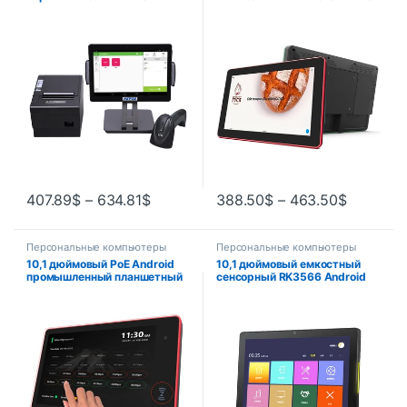
Ресторан Планшет Заказ
многоцветными
Оплата Смарт-экраны
светодиодными
Пользовательский Android
индикаторами, настенный
Pos Tablet PC
кронштейн в комплекте, BT,
Wifi, RJ45, черный, белый
407.89
$
–
634.81
$
388.50
$
–
463.50
$
Персональные компьютеры
Персональные компьютеры
10,1 дюймовый PoE Android
10,1 дюймовый емкостный
промышленный планшетный
сенсорный RK3566 Android
ПК со стандартным
планшетный ПК 86 настенный
планшетом-многоцветная-
монтажный с 2 Гб 16 Гб ПЗУ
фотокамера для конференц-
для конференц-зала
зала, отображения
расписания