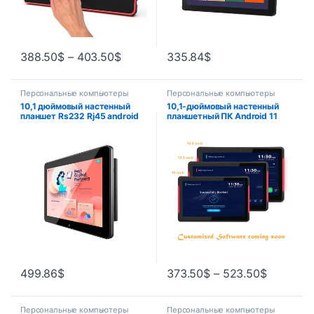
388.50
$
–
403.50
$
335.84
$
Персональные компьютеры
Персональные компьютеры
10,1 дюймовый настенный
10,1-дюймовый настенный
планшет Rs232 Rj45 android
планшетный ПК Android 11
промышленный все в одном
PoE со светодиодными
ПК с Android 5,1
полосами для дисплея
расписания конференц-зала
с открытым исходным
кодом, с прорезями
499.86
$
373.50
$
–
523.50
$
Персональные компьютеры
Персональные компьютеры