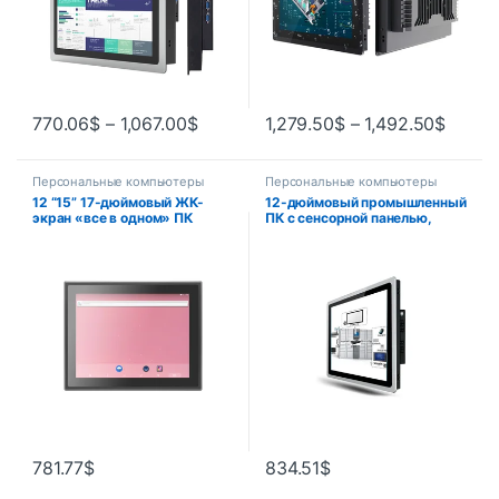
770.06
$
–
1,067.00
$
1,279.50
$
–
1,492.50
$
Персональные компьютеры
Персональные компьютеры
12 “15” 17-дюймовый ЖК-
12-дюймовый промышленный
экран «все в одном» ПК
ПК с сенсорной панелью,
Wind10 Android емкостный
медицинский ЖК-планшет,
сенсорный экран
Windows BIAOPAI, Android-
промышленный панельный
система, стабильная
ПК RS485 промышленный
производительность, низкий
панельный ПК
уровень шума
781.77
$
834.51
$