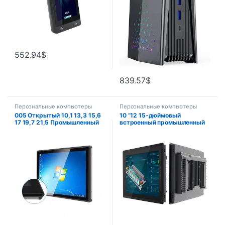
552.94
$
839.57
$
Персональные компьютеры
Персональные компьютеры
005 Открытый 10,1 13,3 15,6
10 “12 15-дюймовый
17 19,7 21,5 Промышленный
встроенный промышленный
сенсорный экран Встроенный
универсальный ПК с
все в одном Широкое рабочее
резистивным сенсорным
напряжение Панель ПК
экраном Intel Core i3
Компьютер
Встроенный беспроводной
Wi-Fi для Win10 Pro