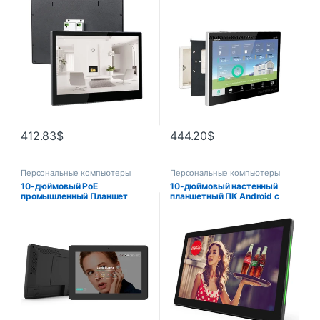
монитор
412.83
$
444.20
$
Персональные компьютеры
Персональные компьютеры
10-дюймовый PoE
10-дюймовый настенный
промышленный Планшет
планшетный ПК Android с
настенный Android 11, wIfi,
POE, многоцветный
RJ45, BT, VESA,
светодиодный индикатор
индивидуальный Кронштейн-
белого и черного цвета,
лучший планшет для
75*75 мм VESA,
промышленного
индивидуальный кронштейн
использования