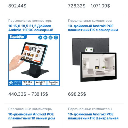
892.44
$
726.32
$
–
1,071.09
$
Персональные компьютеры
Персональные компьютеры
10 15,6 18,5 21,5 Дюймов
10-дюймовый Android POE
Android 11 POS сенсорный
планшетный ПК с сенсорным
монитор планшет с
экраном умный дом
мультисенсорным экраном
центральная панель
дисплей для розничной
управления WIFI IPS дисплей
продажи ресторана, бара,
американская вилка
тренажерного зала
совместимое приложение
Smart Life
440.33
$
–
738.15
$
698.25
$
Персональные компьютеры
Персональные компьютеры
10-дюймовый Android POE
10-дюймовый Android POE
планшетный ПК умный дом
планшетный ПК Центральная
центральная панель
панель управления для
управления 10-дюймовый
умного дома 10-дюймовый