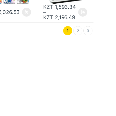
KZT
1,593.34
,026.53
–
KZT
2,196.49
1
2
3