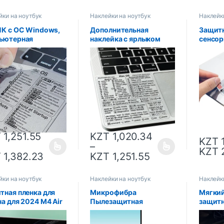
йки на ноутбук
Наклейки на ноутбук
Наклейк
ПК с ОС Windows,
Дополнительная
Защитн
ьютерная
наклейка с ярлыком
сенсор
ейка с ярлыками на
клавиатуры, клейкая
защитн
иатуру, клейкая
наклейка для ПК,
Apple 
рачная наклейка
ноутбука, настольного
дюймов
Macbook OS,
компьютера, наклейка с
Retina 
бука, рабочего
ярлыками для Apple
сенсор
а, ярлыки
Mac Chromebook, окна
ноутбу
Photoshop
T
1,251.55
KZT
1,020.34
KZT
1
–
KZT
2
T
1,382.23
KZT
1,251.55
йки на ноутбук
Наклейки на ноутбук
Наклейк
тная пленка для
Микрофибра
Мягки
а для 2024 M4 Air
Пылезащитная
защитн
 A3114 Pro 14 16
Защитная пленка для
клавиа
2992 2023 Air 13
ноутбука, одеяла для
UKRAIN