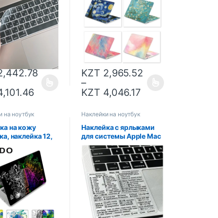
 Pro Air 13, 15,
air
 M1 A2337
A2681A2338A215
,442.78
KZT
2,965.52
–
,101.46
KZT
4,046.17
и на ноутбук
Наклейки на ноутбук
ка на кожу
Наклейка с ярлыками
ка, наклейка 12,
для системы Apple Mac
, 15,4, 15,6
OS, новинка 2023 года,
 защитная
наклейка с ярлыками
ка для ноутбука,
для MacBook Pro 13-16
а, ПК 15,6
дюймов, подставка для
 универсальный
рук с Windows