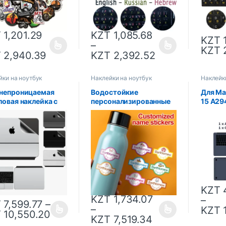
клавиа
T
1,201.29
KZT
1,085.68
KZT
1
–
KZT
2
T
2,940.39
KZT
2,392.52
йки на ноутбук
Наклейки на ноутбук
Наклейк
непроницаемая
Водостойкие
Для Ma
ловая наклейка с
персонализированные
15 A29
той от царапин
именные этикетки для
Pro 14
Magic Keyboard
детей, наклейки для
защитн
2021 Ipad Pro 11
записей молочных
рук за
10,9 дюймов,
продуктов, коробка для
для от
йка без остатков,
хранения игрушек,
корпус
ка
принадлежности для
этикеток, чашка для
детской бутылочки,
логотип
KZT
4
KZT
1,734.07
–
T
7,599.77
–
–
KZT
1
T
10,550.20
KZT
7,519.34