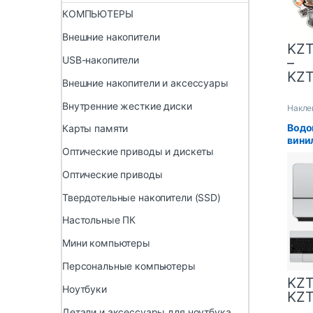
КОМПЬЮТЕРЫ
Внешние накопители
KZ
USB-накопители
–
KZ
Внешние накопители и аксессуары
Внутренние жесткие диски
Накле
Водо
Карты памяти
вини
Оптические приводы и дискеты
защи
для 
Оптические приводы
2020 
12,9 
Твердотельные накопители (SSD)
накле
плен
Настольные ПК
Мини компьютеры
Персональные компьютеры
KZ
Ноутбуки
KZ
Детали и аксессуары для ноутбука