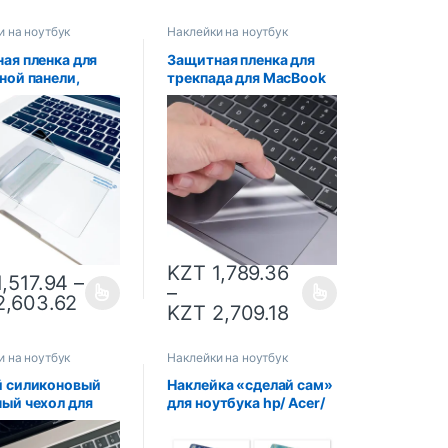
и на ноутбук
Наклейки на ноутбук
ая пленка для
Защитная пленка для
ной панели,
трекпада для MacBook
ая пленка для
Pro и Air 13/14/15/16
Macbook Pro 13
дюймов M1 M2 M3,
 pro air11 12
чехол для сенсорной
Touch Bar,
панели с чипом, защита
ная панель для
от царапин, защита от
ка
воды, кожа трекпада
KZT
1,789.36
,517.94
–
–
,603.62
KZT
2,709.18
и на ноутбук
Наклейки на ноутбук
й силиконовый
Наклейка «сделай сам»
ый чехол для
для ноутбука hp/ Acer/
туры RUSSIAN
Dell /ASUS/
E, ЕС, США, для
Sony/Xiaomi/macbook