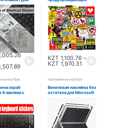
cbook Windows,
наклейки,
ка, компьютера,
запрещающие знаки
ки с ярлыками,
опасности,
я наклейка для
напоминание,
S
водонепроницаемая
наклейка на ноутбук,
мотоцикл, багаж,
телефон, сноуборд
,005.26
KZT
1,100.76
–
KZT
1,970.31
,507.89
и на ноутбук
Наклейки на ноутбук
аина скраб
Виниловая наклейка без
 9 наклеек с
остатков для Microsoft
ой пленкой
Pad Surface Pro
 макета буквы
8/7/6/5/4/3 Surface Pro
cbook PC
X, задняя крышка,
уары для
наклейка на весь
ка
корпус, защита кожи
ютерная