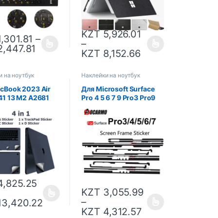
тура
KZT
5,926.01
,301.81
–
–
,447.81
KZT
8,152.66
и на ноутбук
Наклейки на ноутбук
cBook 2023 Air
Для Microsoft Surface
41 13 M2 A2681
Pro 4 5 6 7 9 Pro3 Pro9
 16 M3 наклейка
Pro5 Pro6 Pro7 Book 1 2
ая пленка для
Book3 клейкая рамка
щитная крышка
для ЖК-дисплея
дыха + трекпад/
клейкая лента наклейка
 Защитная кожа
,825.25
KZT
3,055.99
–
3,420.22
KZT
4,312.57