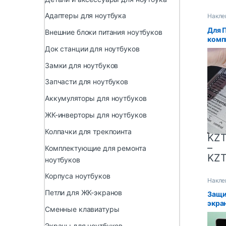
Адаптеры для ноутбука
Накле
Для 
Внешние блоки питания ноутбуков
комп
накл
Док станции для ноутбуков
клав
Замки для ноутбуков
проз
для 
Запчасти для ноутбуков
ноут
стол
Аккумуляторы для ноутбуков
ЖК-инверторы для ноутбуков
Колпачки для трекпоинта
KZ
–
Комплектующие для ремонта
KZ
ноутбуков
Корпуса ноутбуков
Накле
Петли для ЖК-экранов
Защи
экран
Сменные клавиатуры
15 M2
M3 A
Экраны для ноутбуков