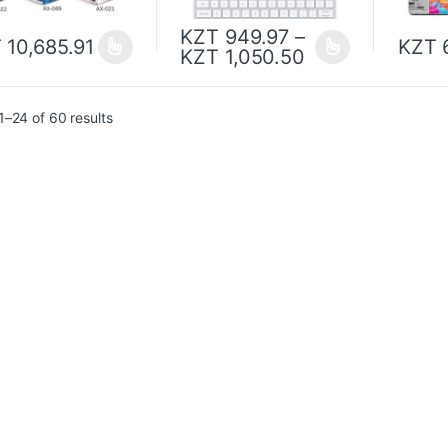
KZT
949.97
–
T
10,685.91
KZT
6
KZT
1,050.50
–24 of 60 results