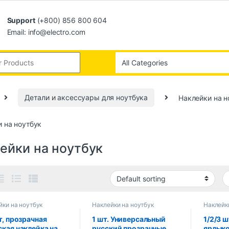
Support
(+800) 856 800 604
Email: info@electro.com
Детали и аксессуары для ноутбука
Наклейки на н
 на ноутбук
ейки на ноутбук
йки на ноутбук
Наклейки на ноутбук
Наклейк
т, прозрачная
1 шт. Универсальный
1/2/3 ш
ская наклейка на
русский прозрачные
ярлыко