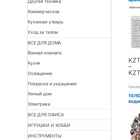
Другая техника
клав
синя
Коммерческое
для н
Кухонная утварь
унив
накл
Уход за телом
ключ
прод
ВСЕ ДЛЯ ДОМА
Ванная комната
KZ
Кухня
–
KZ
Освещение
Покраска и украшения
Накле
Умный дом
10/50
водо
Электрика
накл
вело
ВСЕ ДЛЯ ОФИСА
ИГРУШКИ И ХОББИ
ИНСТРУМЕНТЫ