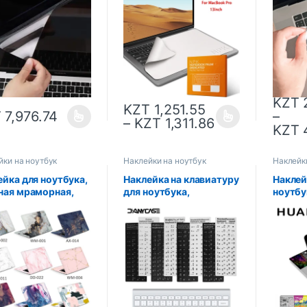
3 A2681 MacBook,
клавиатуры и ладони,
Macbook
тиковая наклейка
ткань для очистки
14, 16,
кран HD
экрана ноутбука
A2442
MacBook Pro 13/15/16
9
дюймов
KZT
2
KZT
1,251.55
T
7,976.74
–
–
KZT
1,311.86
KZT
4
йки на ноутбук
Наклейки на ноутбук
Наклейк
ейка для ноутбука,
Наклейка на клавиатуру
Наклей
ная мраморная,
для ноутбука,
ноутбу
/13/14/15/16
настольного ПК,
13,3, 14
ов, для MacBook
русский, французский,
дюйма,
1 Air 13,3 2020 Pro
английский, арабский,
наклей
P/DELl/Lenovo
испанский,
нетбук
португальский, иврит
дюйма,
винил