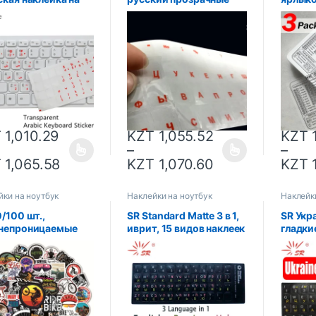
иатуру, оранжево-
наклейки на клавиатуру
для Ma
я защитная пленка
для ноутбука буквы
ноутбу
оутбука, ПК,
крышка клавиатуры для
наклей
ерсальная
Тетрадь компьютера
клейка
ейка на языковую
ПК с защитой от пыли
Mac O
у, оптовая
ажа
T
1,010.29
KZT
1,055.52
KZT
1
–
–
T
1,065.58
KZT
1,070.60
KZT
1
йки на ноутбук
Наклейки на ноутбук
Наклейк
/100 шт.,
SR Standard Matte 3 в 1,
SR Укр
непроницаемые
иврит, 15 видов наклеек
гладкие
ейки на горный
на клавиатуру,
защитн
сипед
языковая английская,
кнопка
русская пленка с
для Ma
буквами для ПК,
аксесс
аксессуары для
ноутбу
ноутбуков
компь