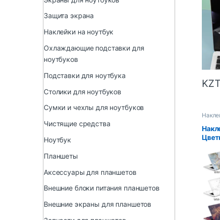
A311
плас
Защита экрана
на э
Наклейки на ноутбук
Охлаждающие подставки для
ноутбуков
Подставки для ноутбука
KZ
Столики для ноутбуков
Сумки и чехлы для ноутбуков
Накле
Чистящие средства
Накл
Цвет
Ноутбук
11/12
дюйм
Планшеты
Air 1
Аксессуары для планшетов
13/H
Внешние блоки питания планшетов
Внешние экраны для планшетов