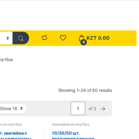
KZT
0.00
0
оутбук
Showing 1–24 of 60 results
→
of 3
и на ноутбук
Наклейки на ноутбук
т. наклейка с
10/30/50 шт.
м клавиатуры
предупреждающие