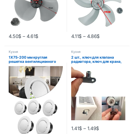
4.50
$
–
4.61
$
4.11
$
–
4.86
$
Кухня
Кухня
1X75-200 мм круглая
2 шт., ключ для клапана
решетка вентиляционного
радиатора, ключ для крана,
отверстия, крышка выхода,
водопроводные краны для
регулируемый вытяжной
радиатора, сантехническое
вентиляционный канал,
отверстие, прокачка,
вентиляционные решетки,
прокачка, сплав,
потолочная крышка
нагреватели, ключ для
вентиляционного отверстия
вентиляционного воздушного
клапана
1.41
$
–
1.49
$