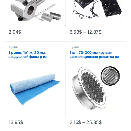
2.94
$
6.53
$
–
12.87
$
Кухня
Кухня
1 рулон, 1×1 м, 20 мм,
1 шт. 70-300 мм круглая
воздушный фильтр из
вентиляционная решетка из
полиэфирного волокна,
нержавеющей стали, защита
толщина краски, магазин
от насекомых, домашний
автомобильных
инструмент для вентиляции
распылителей, воздушный
наружных стен
фильтр, водонепроницаемая
панель извлечения материала
13.95
$
2.16
$
–
25.35
$