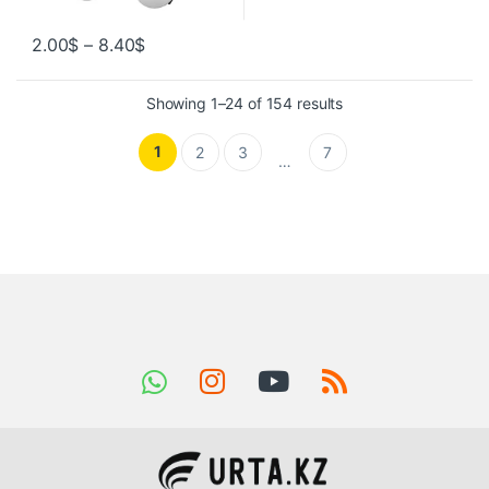
2.00
$
–
8.40
$
Showing 1–24 of 154 results
1
2
3
7
…