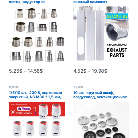
плиты, редуктор из
оконный комплект
нержавеющей стали,
редуктор дымовой трубы,
соединитель для трубки,
адаптер для дымохода,
соединение для
преобразования
5.25
$
–
14.58
$
4.52
$
–
19.98
$
Кухня
Кухня
1/5/10 шт., 230 В, нормально
10 шт., круглый шкаф,
закрытый, NC M30 * 1,5 мм,
воздуховод, вентиляционное
электрический термопривод
отверстие, диаметр 19 мм-53
для подогрева пола,
мм, стальная жалюзи, сетка,
термостатический клапан
заглушка, декоративная
радиатора TRV
крышка, решетка для
гардероба, вентиляционные
системы