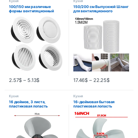
Кухня
Кухня
100/150 мм различные
150/200 см Выпускной Шланг
формы вентиляционный
для вентиляционного
клапан, решетка,
отверстия, гибкие мобильные
циркуляционные
аксессуары для
вентиляционные отверстия,
кондиционирования воздуха,
крышка, круглые
телескопическая
воздуховоды,
теплоотводящая труба,
вентиляционная крышка,
утолщенная выхлопная труба
аксессуары
2.57
$
–
5.13
$
17.46
$
–
22.25
$
Кухня
Кухня
16 дюймов, 3 листа,
16-дюймовая бытовая
пластиковая лопасть
пластиковая лопасть
вентилятора, аксессуары для
вентилятора с пятью
электрического вентилятора,
листьями и гайкой, крышка
бытовой стоячий пьедестал,
для пьедесталя, прозрачная
лопасть вентилятора,
настольная подставка,
настольный вентилятор с
вентилятор, общие
гайкой, крышка
аксессуары