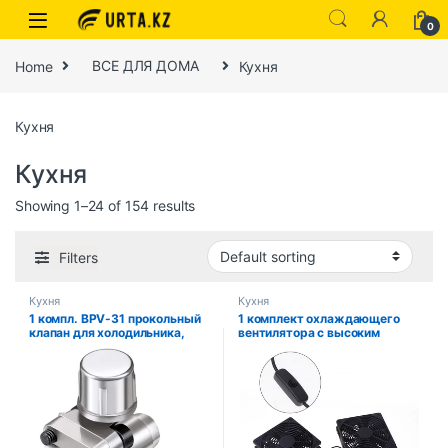
0
Home
ВСЕ ДЛЯ ДОМА
Кухня
Кухня
Кухня
Showing 1–24 of 154 results
Filters
Кухня
Кухня
1 компл. BPV-31 прокольный
1 комплект охлаждающего
клапан для холодильника,
вентилятора с высоким
картридж, пирсинг клапана,
воздушным потоком для
линия крана, кран для HVAC,
маршрутизатора, модема-
линия кондиционера, кран,
приемника, 120 мм, 12 В
клапан
постоянного тока, USB-
вентиляторы для
маршрутизатора с
переключателем кабеля