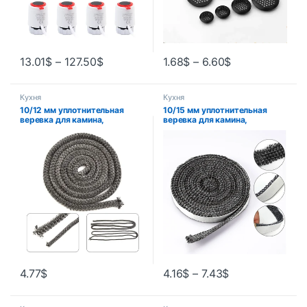
13.01
$
–
127.50
$
1.68
$
–
6.60
$
Кухня
Кухня
10/12 мм уплотнительная
10/15 мм уплотнительная
веревка для камина,
веревка для камина,
дровяная печь, дверная
дровяная печь, дверная
самоклеящаяся
самоклеящаяся
уплотнительная лента из
уплотнительная лента из
стекловолокна, замена
стекловолокна, замена
шнура, 2 м, черная прокладка
шнура, 2 м, черная прокладка
4.77
$
4.16
$
–
7.43
$