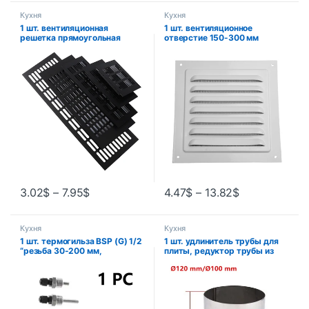
Кухня
Кухня
1 шт. вентиляционная
1 шт. вентиляционное
решетка прямоугольная
отверстие 150-300 мм
вентиляционная решетка для
алюминиевая жалюзи
гардероба 150 мм несколько
вентиляционная решетка
размеров для шкафов
крышка квадратная
обувные шкафы аксессуары
вентиляционная крышка
для домашней фурнитуры
экрана от насекомых для
оборудования для
обустройства дома
3.02
$
–
7.95
$
4.47
$
–
13.82
$
Кухня
Кухня
1 шт. термогильза BSP (G) 1/2
1 шт. удлинитель трубы для
“резьба 30-200 мм,
плиты, редуктор трубы из
трубчатые термометры,
нержавеющей стали,
защита термометра для
редуктор трубы для
бытового обогревателя,
дымохода
сменное оборудование
60/70/80/90/100/110/120 мм