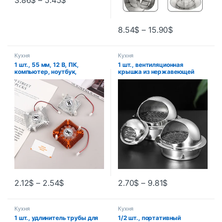
3.86
$
–
5.45
$
8.54
$
–
15.90
$
Кухня
Кухня
1 шт., 55 мм, 12 В, ПК,
1 шт., вентиляционная
компьютер, ноутбук,
крышка из нержавеющей
процессор, VGA, кулер для
стали, наружная стена,
видеокарты, охлаждающий
решетка для выпуска
вентилятор, радиатор,
воздуха, круглая крышка для
шарик, аксессуары для
нагрева и охлаждения,
вентиляторов видеокарты
полусферический дизайн
капота
2.12
$
–
2.54
$
2.70
$
–
9.81
$
Кухня
Кухня
1 шт., удлинитель трубы для
1/2 шт., портативный