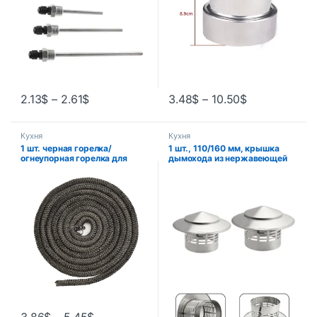
2.13
$
–
2.61
$
3.48
$
–
10.50
$
Кухня
Кухня
1 шт. черная горелка/
1 шт., 110/160 мм, крышка
огнеупорная горелка для
дымохода из нержавеющей
дровяной печи 10/12 мм,
стали, наружная стена,
длина 2 м, горелка для
выход свежего воздуха,
бревен, огнестойкая дверная
крышная труба, вытяжной
горелка с высокой
колпак, сверхлегкий
температурой
дождевик