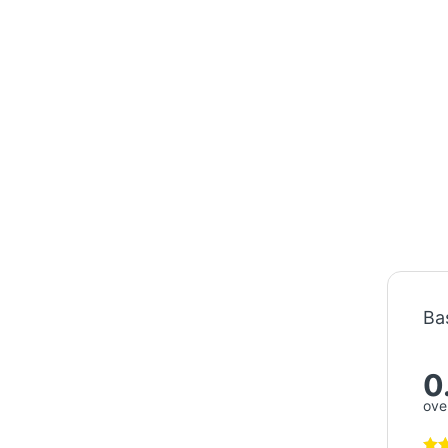
Ba
0
over