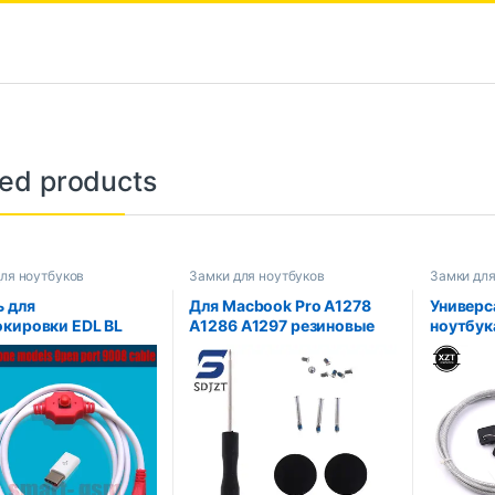
ted products
ля ноутбуков
Замки для ноутбуков
Замки для
ь для
Для Macbook Pro A1278
Универс
окировки EDL BL
A1286 A1297 резиновые
ноутбук
 Поддерживает все
ножки с винтовой
цепочка
BL. Инженерия с
отверткой
кабельн
атным адаптером.
ключом,
.
замок д
аксессу
безопас