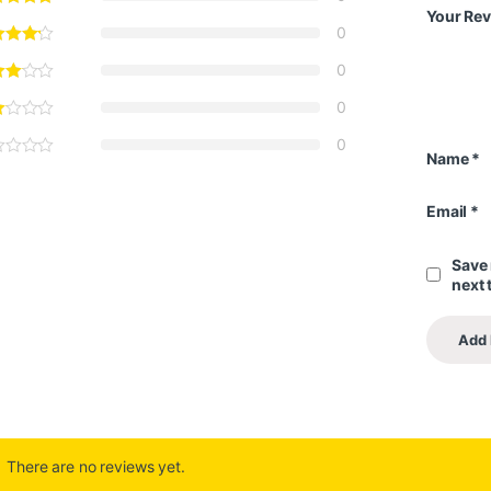
Your Re
0
0
0
0
Name
*
Email
*
Save 
next 
There are no reviews yet.