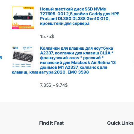
Новый жесткий диск SSD NVMe
727695-001 2,5 дюйма Caddy для HPE
ProLiant DL380 DL388 Gen10 G10,
кронштейн для сервера
15.75
$
Колпачки для клавиш для ноутбука
A2337, колпачки для клавиш США *
B
французский ключ * русский *
испанский для Macbook Air Retina 13
дюймов M1 A2337, колпачок для
клавиш, клавиатура 2020, EMC 3598
7.85
$
9.74
$
–
Find It Fast
Quick Links