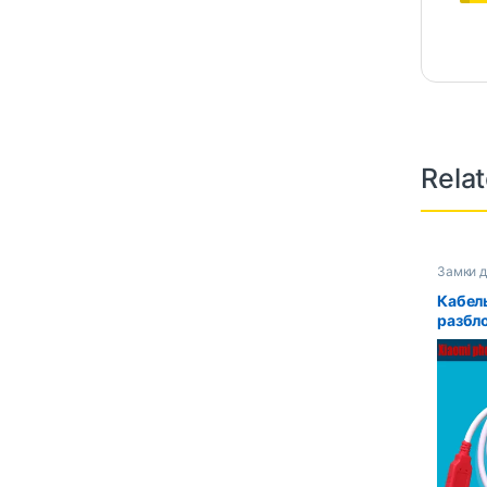
Rela
Замки д
Кабел
разбл
9008.
замки 
беспл
Китай