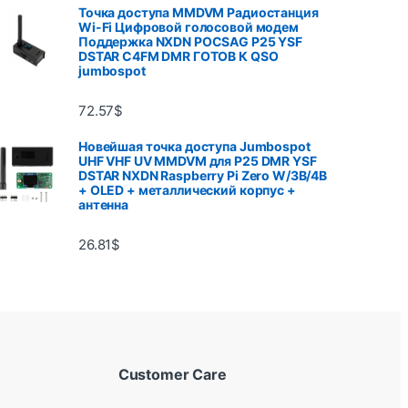
Точка доступа MMDVM Радиостанция
Wi-Fi Цифровой голосовой модем
Поддержка NXDN POCSAG P25 YSF
DSTAR C4FM DMR ГОТОВ К QSO
jumbospot
72.57
$
Новейшая точка доступа Jumbospot
UHF VHF UV MMDVM для P25 DMR YSF
DSTAR NXDN Raspberry Pi Zero W/3B/4B
+ OLED + металлический корпус +
антенна
26.81
$
Customer Care