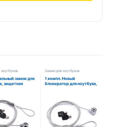
 ноутбуков
Замки для ноутбуков
альный замок для
1 компл. Новый
а, защитная
блокиратор для ноутбука,
 для ноутбука,
ПК, безопасность, Китай,
ая цепочка с
кабельная цепь с ключом,
 противоугонный
ноутбук, ПК, кабельная
ля ноутбука,
цепь с 2 ключами,
ары для
абсолютно новый
ности ноутбука