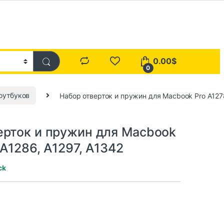
0.00
$
0
оутбуков
Набор отверток и пружин для Macbook Pro A1278
ерток и пружин для Macbook
 A1286, A1297, A1342
ck