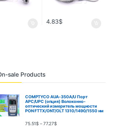
4.83
$
On-sale Products
COMPTYCO AUA-350A/U Порт
APC/UPC (опция) Волоконно-
оптический измеритель мощности
PON FTTX/ONT/OLT 1310/1490/1550 нм
75.51
$
77.27
$
–