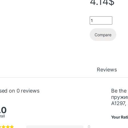
4.14
$
Compare
Reviews
sed on 0 reviews
Be the
пружин
A1297,
.0
all
Your Rat
0