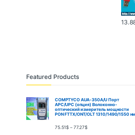
13.8
Featured Products
COMPTYCO AUA-350A/U Порт
APC/UPC (опция) Волоконно-
оптический измеритель мощности
PON FTTX/ONT/OLT 1310/1490/1550 н
75.51
$
77.27
$
–