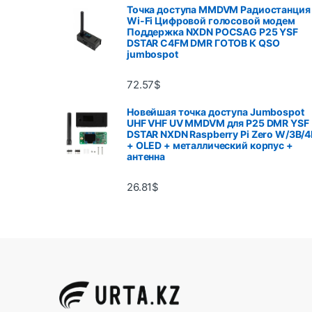
Точка доступа MMDVM Радиостанция
Wi-Fi Цифровой голосовой модем
Поддержка NXDN POCSAG P25 YSF
DSTAR C4FM DMR ГОТОВ К QSO
jumbospot
72.57
$
Новейшая точка доступа Jumbospot
UHF VHF UV MMDVM для P25 DMR YSF
DSTAR NXDN Raspberry Pi Zero W/3B/4
+ OLED + металлический корпус +
антенна
26.81
$