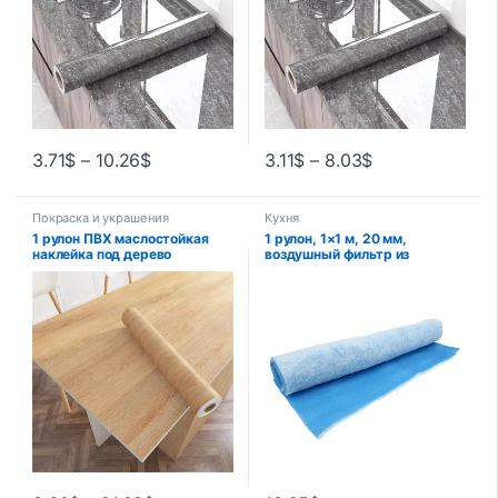
3.71
$
–
10.26
$
3.11
$
–
8.03
$
Покраска и украшения
Кухня
1 рулон ПВХ маслостойкая
1 рулон, 1×1 м, 20 мм,
наклейка под дерево
воздушный фильтр из
самоклеящиеся обои для
полиэфирного волокна,
кухонной столешницы,
толщина краски, магазин
мебели, шкафа, стола,
автомобильных
ремонта стен
распылителей, воздушный
фильтр, водонепроницаемая
панель извлечения материала