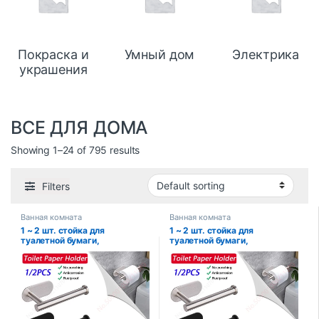
Покраска и
Умный дом
Электрика
украшения
ВСЕ ДЛЯ ДОМА
Showing 1–24 of 795 results
Filters
Ванная комната
Ванная комната
1 ~ 2 шт. стойка для
1 ~ 2 шт. стойка для
туалетной бумаги,
туалетной бумаги,
держатель для бумажных
держатель для бумажных
полотенец для ванной
полотенец для ванной
комнаты, клейкий
комнаты, клейкий
впитывающий диспенсер для
впитывающий диспенсер для
бумаги, аксессуары для
бумаги, аксессуары для
хранения кухонного
хранения кухонного
оборудования для туалета
оборудования для туалета