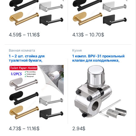
4.59
$
–
11.16
$
4.13
$
–
10.70
$
Ванная комната
Кухня
1 ~ 2 шт. стойка для
1 компл. BPV-31 прокольный
туалетной бумаги,
клапан для холодильника,
держатель для бумажных
картридж, пирсинг клапана,
полотенец для ванной
линия крана, кран для HVAC,
комнаты, клейкий
линия кондиционера, кран,
впитывающий диспенсер для
клапан
бумаги, аксессуары для
хранения кухонного
оборудования для туалета
4.73
$
–
11.16
$
2.94
$