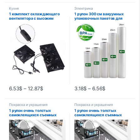
Кухня
Электрика
1 комплект охлаждающего
1 рулон 300 см вакуумных
вентилятора с высоким
упаковочных пакетов для
воздушным потоком для
пищевых продуктов, рулонов
маршрутизатора, модема-
пакетов для экономии
приемника, 120 мм, 12 В
пищевых продуктов, бытовой
постоянного тока, USB-
вакуумный упаковочный
вентиляторы для
пакет, вакуумный упаковщик,
маршрутизатора с
вакуумные пакеты для
переключателем кабеля
хранения
6.53
$
–
12.87
$
3.18
$
–
6.56
$
Покраска и украшения
Покраска и украшения
1 рулон очень толстых
1 рулон очень толстых
самоклеящихся съемных
самоклеящихся съемных
наклеек на стену
наклеек на стену