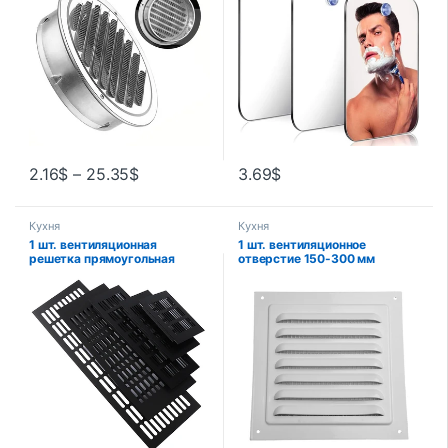
наружных стен
дорожные аксессуары для
ванной комнаты
2.16
$
–
25.35
$
3.69
$
Кухня
Кухня
1 шт. вентиляционная
1 шт. вентиляционное
решетка прямоугольная
отверстие 150-300 мм
вентиляционная решетка для
алюминиевая жалюзи
гардероба 150 мм несколько
вентиляционная решетка
размеров для шкафов
крышка квадратная
обувные шкафы аксессуары
вентиляционная крышка
для домашней фурнитуры
экрана от насекомых для
оборудования для
обустройства дома