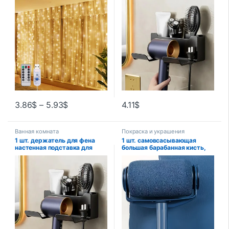
дистанционным
органайзер коробка
управлением, украшение для
пластиковая подставка для
дома на Рождество и Новый
фена органайзер для ванной
год
комнаты
3.86
$
–
5.93
$
4.11
$
Ванная комната
Покраска и украшения
1 шт. держатель для фена
1 шт. самовсасывающая
настенная подставка для
большая барабанная кисть,
выпрямления фена
искусственная, латексная
органайзер коробка
краска, Настенная кисть
пластиковая подставка для
фена органайзер для ванной
комнаты