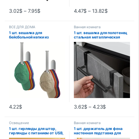
3.02
$
–
7.95
$
4.47
$
–
13.82
$
ВСЕ ДЛЯ ДОМА
Ванная комната
1 шт. вешалка для
1 шт. вешалка для полотенец
бейсбольной кепки из
стальная металлическая
нержавеющей стали –
проволока над шкафом
настенный органайзер для
вешалка для полотенец
шляп с дизайном без
органайзер для хранения
перфорации
двери ванной комнаты
подвесная вешалка для
полотенец без дырокола
вешалка для тряпки
4.22
$
3.62
$
–
4.23
$
Освещение
Ванная комната
1 шт. гирлянды для штор,
1 шт. держатель для фена
гирлянды с питанием от USB,
настенная подставка для
8 режимов освещения с
выпрямления фена