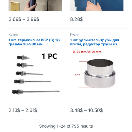
3.69
$
–
3.99
$
8.28
$
Кухня
Кухня
1 шт. термогильза BSP (G) 1/2
1 шт. удлинитель трубы для
“резьба 30-200 мм,
плиты, редуктор трубы из
трубчатые термометры,
нержавеющей стали,
защита термометра для
редуктор трубы для
бытового обогревателя,
дымохода
сменное оборудование
60/70/80/90/100/110/120 мм
2.13
$
–
2.61
$
3.48
$
–
10.50
$
Showing 1–24 of 795 results