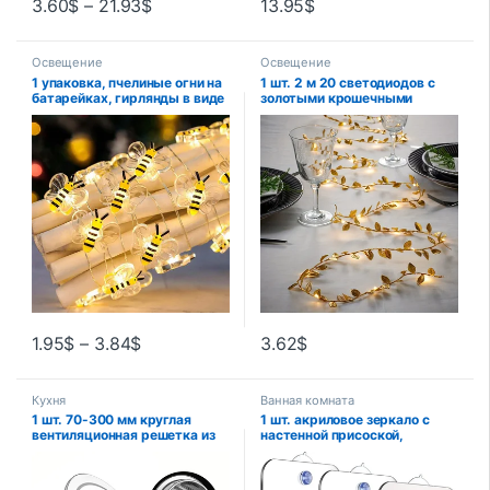
3.60
$
–
21.93
$
13.95
$
Освещение
Освещение
1 упаковка, пчелиные огни на
1 шт. 2 м 20 светодиодов с
батарейках, гирлянды в виде
золотыми крошечными
пчел для спальни, растений,
листьями, сказочный свет на
патио, вечеринки, свадьбы,
батарейках, светодиодные
Рождества, декоративные
гирлянды из медной
гирлянды
проволоки для свадьбы,
дома, вечеринки, сделай сам,
рождественский декор
1.95
$
–
3.84
$
3.62
$
Кухня
Ванная комната
1 шт. 70-300 мм круглая
1 шт. акриловое зеркало с
вентиляционная решетка из
настенной присоской,
нержавеющей стали, защита
зеркало для душа для
от насекомых, домашний
мужчин, бритья, женский
инструмент для вентиляции
макияж, портативные