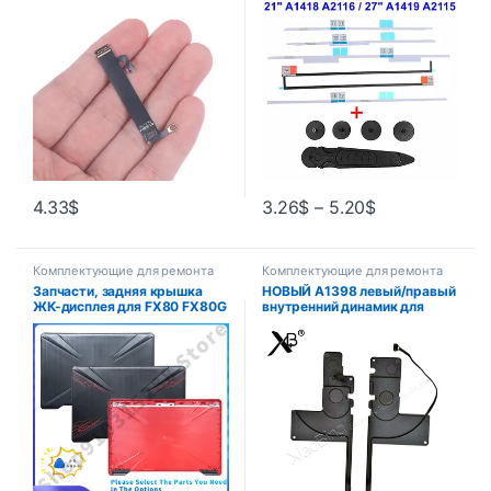
A1418 A2116 27 дюймов
A1419 A2115
4.33
$
3.26
$
–
5.20
$
Комплектующие для ремонта
Комплектующие для ремонта
ноутбуков
ноутбуков
Запчасти, задняя крышка
НОВЫЙ A1398 левый/правый
ЖК-дисплея для FX80 FX80G
внутренний динамик для
FX80GD FX504 FX504G
Macbook Pro 15 дюймов
FX504GD FZ80, корпус,
A1398 Замена динамика L/R
рамка, петли, ремонт 15,6
2012 2013 2014 2015 год
дюйма