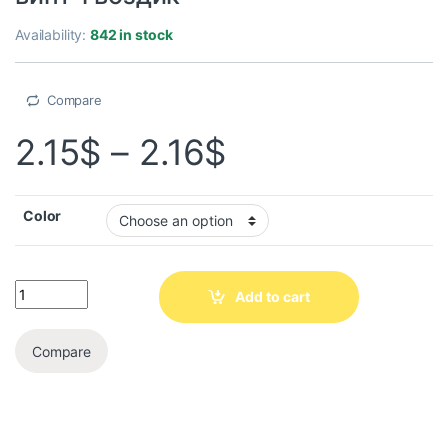
Availability:
842 in stock
Compare
2.15
$
–
2.16
$
Color
Add to cart
Compare