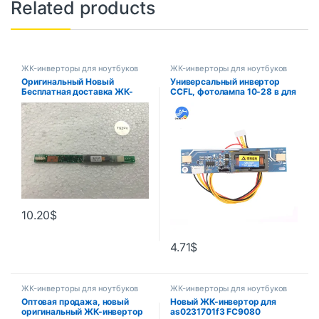
Related products
ЖК-инверторы для ноутбуков
ЖК-инверторы для ноутбуков
Оригинальный Новый
Универсальный инвертор
Бесплатная доставка ЖК-
CCFL, фотолампа 10-28 в для
инвертор для HP Compaq
широкоформатной подсветки
G50 G60 G70 CQ50 CQ60
10-26 дюймов
CQ70 YNV-W15, 6002058L-B
, 19.21072.081 19.21066.041
10.20
$
4.71
$
ЖК-инверторы для ноутбуков
ЖК-инверторы для ноутбуков
Оптовая продажа, новый
Новый ЖК-инвертор для
оригинальный ЖК-инвертор
as0231701f3 FC9080