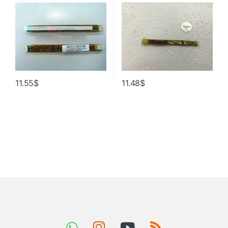
для ноутбука HP DV5 DV6
AS023215710 T18I095.00
CQ61 G61
AS023216300 DAC-08N035
AS023216000 2995312300
TBD485NR
11.55
$
11.48
$