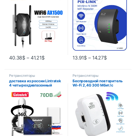
повторитель Wi-Fi, антенна
усилитель дальнего действия
4*3 дБи, Wi-Fi 6, усилитель
300 м Wi-Fi усилитель точка
расширения сигнала
доступа
дальнего действия
40.38
$
–
41.21
$
13.91
$
–
14.27
$
Ретрансляторы
Ретрансляторы
доставка из россии Lintratek
Беспроводной повторитель
4 четырехдиапазонный
Wi-Fi 2,4G 300 Мбит/с
усилитель сотовой связи и
маршрутизатор Wi-Fi
интернета B20 800 900 1800
расширитель диапазона Wi-Fi
2100 2600 МГц 850 сотовый
усилитель сигнала 802.11N
ретранслятор GSM репитер
адаптер сетевой карты для
2G 3G 4G LTE усилитель
ПК
сигнала сотовой связи