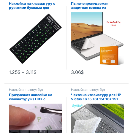
Наклейки на клавиатуру с
Пыленепроницаемая
русскими буквами для
защитная пленка из
ноутбука, компьютера,
микрофибры для ноутбука,
настольного компьютера,
одеяло для клавиатуры,
чехлы на клавиатуру,
чехол для экрана ноутбука,
наклейки в России
салфетка для очистки экрана
для MacBook Pro 13/15/16
1.25
$
–
3.11
$
3.06
$
Наклейки на ноутбук
Наклейки на ноутбук
Прозрачная наклейка на
Чехол на клавиатуру для HP
клавиатуру из ПВХ с
Victus 16 15 16t 15t 16z 15z
русскими буквами,
16-d, силиконовый защитный
водостойкая самоклеящаяся
чехол, аксессуары для
разноцветная наклейка-
игровых ноутбуков 15,6 16,1
Обложка, Защитная
2023
Наклейка на клавиатуру s