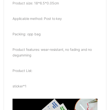
Product size: 18*6.5*0.05cm
Applicable method: Post to key
Packing: opp bag
Product features: wear-resistant, no fading and no
degumming
Product List:
sticker*1