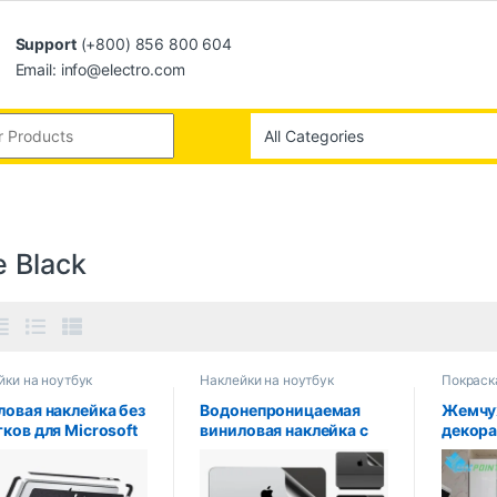
Support
(+800) 856 800 604
Email: info@electro.com
e Black
йки на ноутбук
Наклейки на ноутбук
Покраск
ловая наклейка без
Водонепроницаемая
Жемчу
ков для Microsoft
виниловая наклейка с
декора
urface Pro
защитой от царапин
«сдела
/5/4/3 Surface Pro
для Magic Keyboard
самок
дняя крышка,
2020 2021 Ipad Pro 11
настен