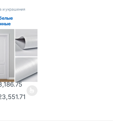
а и украшения
белые
янные
леящиеся обои
афа,
тойкие
вые обои из
каф для спальни,
, ремонт двери,
ка на стену
,186.75
3,551.71