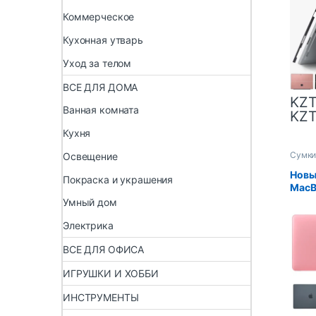
накле
Коммерческое
корп
Кухонная утварь
Уход за телом
ВСЕ ДЛЯ ДОМА
KZ
Ванная комната
KZ
Кухня
Сумки
Освещение
ноутб
Новы
Покраска и украшения
MacB
Совм
Умный дом
M1 Ch
13,6
Электрика
Для 
ВСЕ ДЛЯ ОФИСА
ИГРУШКИ И ХОББИ
ИНСТРУМЕНТЫ