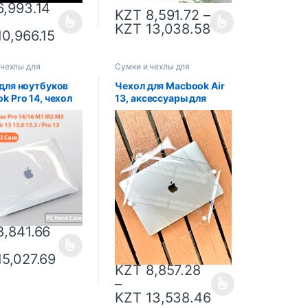
,993.14
KZT
8,591.72
–
KZT
13,038.58
0,966.15
 чехлы для
Сумки и чехлы для
ов
ноутбуков
для ноутбуков
Чехол для Macbook Air
k Pro 14, чехол
13, аксессуары для
2023 Pro 16,
ноутбуков Macbook Air
M1 Mac Book Air
M1 M2 2023 Air 15
ол 2022 13,6
Funda Macbook Pro 14,
Air 15,3 A2941
чехол M3 2023 Pro 16
,841.66
5,027.69
KZT
8,857.28
–
KZT
13,538.46