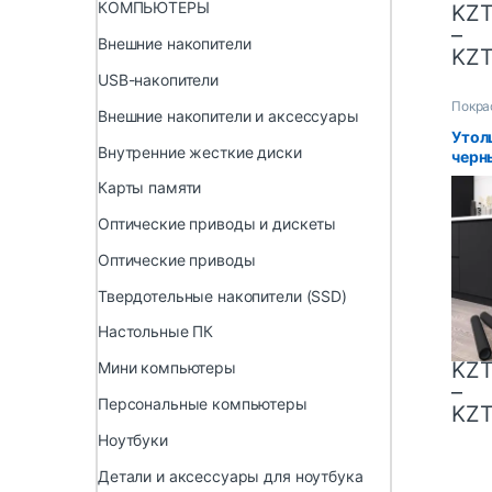
КОМПЬЮТЕРЫ
KZ
–
Внешние накопители
KZ
USB-накопители
Покра
Внешние накопители и аксессуары
Утол
Внутренние жесткие диски
черн
водо
Карты памяти
обои
конт
Оптические приводы и дискеты
наст
само
Оптические приводы
стол
шкаф
Твердотельные накопители (SSD)
Настольные ПК
KZ
Мини компьютеры
–
Персональные компьютеры
KZ
Ноутбуки
Детали и аксессуары для ноутбука