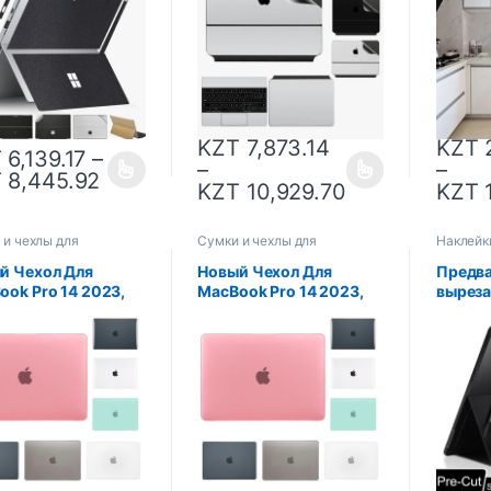
йка на весь
12,9 10,9 дюймов,
наклей
ус, защита кожи
наклейка без остатков,
мебели
пленка
шкаф,
водон
обои
KZT
7,873.14
KZT
2
T
6,139.17
–
–
–
T
8,445.92
KZT
10,929.70
KZT
1
 и чехлы для
Сумки и чехлы для
Наклейк
уков
ноутбуков
й Чехол Для
Новый Чехол Для
Предв
ook Pro 14 2023,
MacBook Pro 14 2023,
выреза
естимый С M3 M2
Совместимый С Чипом
прочна
ip Pro 16 Air 13
M3 M2 M1 Pro 16 Air 13
наклей
 15, Сменный Чехол
13,6 15, Чехол Для
Surface
Ноутбука Из ПВХ
Ноутбука Из ПВХ
9/8/7/6
Защитн
ноутбу
задней