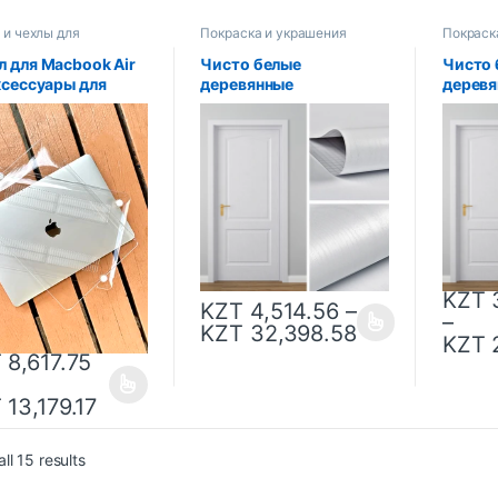
 и чехлы для
Покраска и украшения
Покраск
уков
л для Macbook Air
Чисто белые
Чисто 
ксессуары для
деревянные
дерев
буков Macbook Air
самоклеящиеся обои
самок
 2023 Air 15
для шкафа,
для шк
a Macbook Pro 14,
водостойкие
водос
л M3 2023 Pro 16
виниловые обои из
винило
ПВХ, шкаф для спальни,
ПВХ, ш
мебель, ремонт двери,
мебель
наклейка на стену
наклей
KZT
3
KZT
4,514.56
–
–
KZT
32,398.58
KZT
2
T
8,617.75
T
13,179.17
ll 15 results