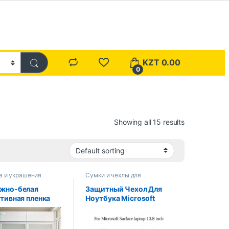
KZT
0.00
0
Showing all 15 results
а и украшения
Сумки и чехлы для
ноутбуков
жно-белая
Защитный Чехол Для
тивная пленка
Ноутбука Microsoft
й сам», ПВХ,
Surface 13,8 Дюйма,
леящаяся
Модель 2036 2024,
ная бумага,
Рассеивание Тепла,