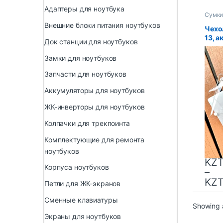
Адаптеры для ноутбука
Сумки
ноутб
Внешние блоки питания ноутбуков
Чехо
13, а
Док станции для ноутбуков
ноут
M1 M2
Замки для ноутбуков
Fund
чехо
Запчасти для ноутбуков
Аккумуляторы для ноутбуков
ЖК-инверторы для ноутбуков
Колпачки для трекпоинта
Комплектующие для ремонта
ноутбуков
KZ
Корпуса ноутбуков
–
KZ
Петли для ЖК-экранов
Сменные клавиатуры
Showing a
Экраны для ноутбуков