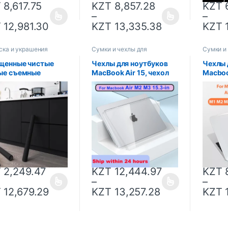
T
8,617.75
KZT
8,857.28
KZT
6
–
–
T
12,981.30
KZT
13,335.38
KZT
1
ска и украшения
Сумки и чехлы для
Сумки и
ноутбуков
ноутбук
щенные чистые
Чехлы для ноутбуков
Чехлы 
ые съемные
MacBook Air 15, чехол
Macboo
непроницаемые
M2 2023, Touch ID,
M2 M3 
, матовая
паста, Macbook Air 15,3
чехол 
актная бумага,
дюйма, 2024 M3 A2941
13, чех
енная
A3114, чехол Funda
A2681 
клеящаяся
ешница, полка для
а, ПВХ
T
2,249.47
KZT
12,444.97
KZT
8
–
–
T
12,679.29
KZT
13,257.28
KZT
1