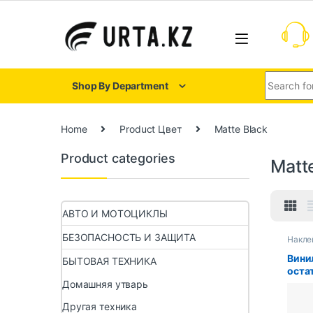
Shop By Department
Home
Product Цвет
Matte Black
Product categories
Matt
АВТО И МОТОЦИКЛЫ
БЕЗОПАСНОСТЬ И ЗАЩИТА
Накле
Вини
БЫТОВАЯ ТЕХНИКА
остат
Pad S
Домашняя утварь
8/7/6
Другая техника
X, за