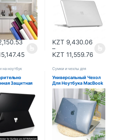
ки для ремонта
Совместимый С
, кухонный
Surface Laptop 7
епроницаемые
,150.53
KZT
9,430.06
–
5,147.45
KZT
11,559.76
и на ноутбук
Сумки и чехлы для
ноутбуков
арительно
Универсальный Чехол
нная Защитная
Для Ноутбука MacBook
я виниловая
Air 13/15 M1/M2 И
ка для Microsoft
MacBook Pro 14/16 M3,
 Pro
Защитный Чехол Из
/5/4/3/X,
ПВХ
ая пленка для
ка, наклейка для
 панели и края