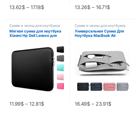
13.62
$
–
17.18
$
13.26
$
–
16.71
$
Сумки и чехлы для ноутбуков
Сумки и чехлы для ноутбуков
Мягкая сумка для ноутбука
Универсальная Сумка Для
Xiaomi Hp Dell Lenovo для
Ноутбука MacBook Air
Macbook Air Pro Retina 11 12
M1/M2/M3 MacBook Pro
13 14 15 15,6, чехол
M2/M3 Lenovo iPad 13/14/15
16-дюймовый Холст На
Молнии Защи…
11.99
$
–
12.81
$
16.49
$
–
23.91
$