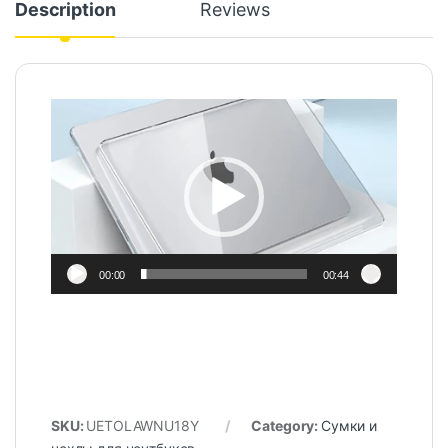
Description
Reviews
Video
Player
00:00
00:44
SKU:
UETOLAWNU18Y
Category:
Сумки и