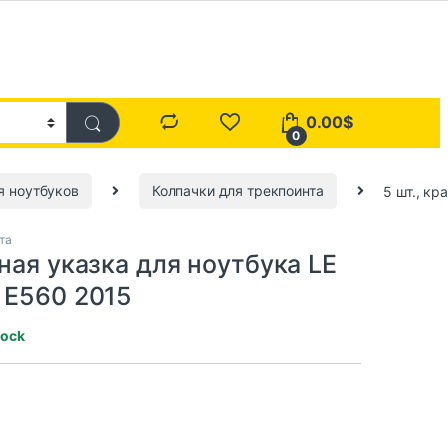
0.00
$
0
я ноутбуков
Колпачки для трекпоинта
5 шт., кр
та
сная указка для ноутбука LE
 E560 2015
tock