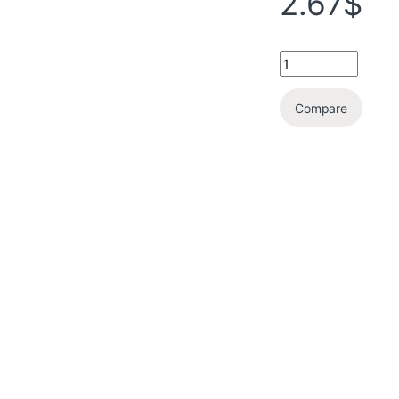
2.67
$
Compare