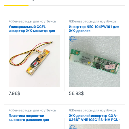
ЖК-инверторы для ноутбуков
ЖК-инверторы для ноутбуков
Универсальный CCFL
Инвертор NEC 104PW191 для
инвертор ЖК-монитор для
ЖК-дисплея
ноутбука 1 Светодиодные
лампы 12V для 7-17 Экран
Бесплатная доставка
7.96
$
56.93
$
ЖК-инверторы для ноутбуков
ЖК-инверторы для ноутбуков
Пластина подсветки
ЖК-дисплей инвертор CXA-
высокого давления для
0368T VNR104C11S-INV PCU-
32A3000X 32A3000C 6632L-
P153B для ЖК-дисплей
0420A
LTD104C11S