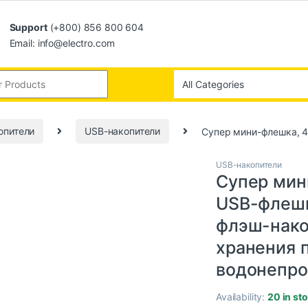
Support
(+800) 856 800 604
Email: info@electro.com
опители
USB-накопители
Супер мини-флешка, 4
USB-накопители
Супер мини
USB-флешк
флэш-нако
хранения 
водонепр
Availability:
20 in st