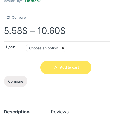
Availability:
11 in stock
Compare
5.58
$
–
10.60
$
Цвет
Add to cart
Compare
Description
Reviews