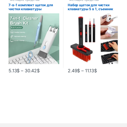
7-в-1 комплект щеток для
Набор щеток для чистки
чистки клавиатуры
клавиатуры 5 в 1, съемник
компьютера, ручка для
клавиш, очиститель
чистки наушников для
наушников для Airpods Pro 1
гарнитуры iPad,
2 3, чехол для наушников
инструменты для чистки
Bluetooth, инструменты для
телефона, набор для очистки
чистки
клавишных колпачков
5.13
$
–
30.42
$
2.49
$
–
11.13
$