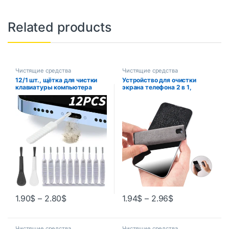
Related products
Чистящие средства
Чистящие средства
12/1 шт., щётка для чистки
Устройство для очистки
клавиатуры компьютера
экрана телефона 2 в 1,
инструмент для удаления
пыли компьютера, ткань из
микрофибры для iPhone,
iPad, Apple Polish
1.90
$
–
2.80
$
1.94
$
–
2.96
$
Чистящие средства
Чистящие средства