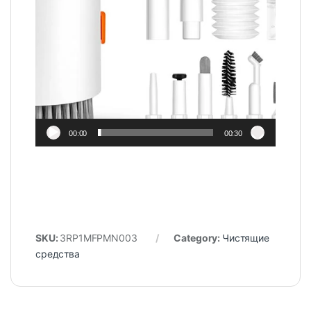
00:00
00:30
SKU:
3RP1MFPMN003
Category:
Чистящие
средства