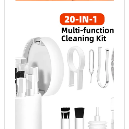
Video
Player