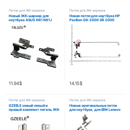
Петли для ЖК-экранов
Петли для ЖК-экранов
Новый ЖК-шарнир для
Новая петля для ноутбука HP
ноутбука ASUS N61 N61J
Pavilion G6-2000 G6 2000
N61JV N61JQ N61JA N61V
G6-2244SA series,
N61VG N61VF N61VN N61VJ
кронштейн для экрана
N61D N61S N61W N52, петли
ноутбука 1 пара (левый и
правый)
11.94
$
14.15
$
Петли для ЖК-экранов
Петли для ЖК-экранов
GZEELE новый левый и
Новые оригинальные петли
правый комплект петель ЖК-
для ноутбука, для IBM Lenovo
дисплея для Apple для
G580 G580A G585 PM Series
Macbook Pro 13 дюймов
PN:QIWG6.R QIWG6.L
A1278 MB466 2008 2009
AM0N2000300
2010 2011 2012 петли для
AM0N2000200 версия 1
экрана