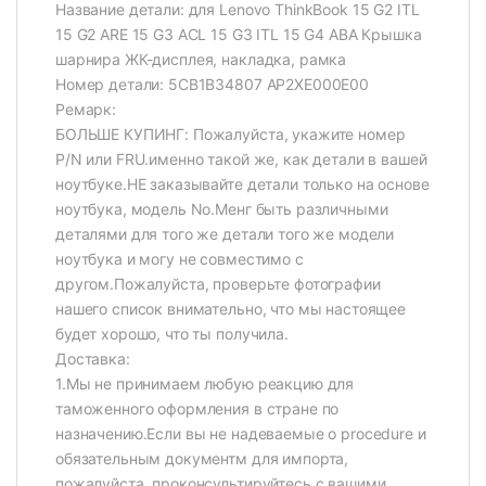
Название детали: для Lenovo ThinkBook 15 G2 ITL
15 G2 ARE 15 G3 ACL 15 G3 ITL 15 G4 ABA Крышка
шарнира ЖК-дисплея, накладка, рамка
Номер детали: 5CB1B34807 AP2XE000E00
Ремарк:
БОЛЬШЕ КУПИНГ: Пожалуйста, укажите номер
P/N или FRU.именно такой же, как детали в вашей
ноутбуке.НЕ заказывайте детали только на основе
ноутбука, модель No.Менг быть различными
деталями для того же детали того же модели
ноутбука и могу не совместимо с
другом.Пожалуйста, проверьте фотографии
нашего список внимательно, что мы настоящее
будет хорошо, что ты получила.
Доставка:
1.Мы не принимаем любую реакцию для
таможенного оформления в стране по
назначению.Если вы не надеваемые о procedure и
обязательным документм для импорта,
пожалуйста, проконсультируйтесь с вашими