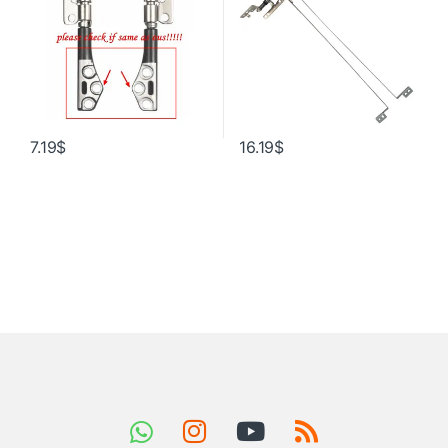
7.19
$
16.19
$