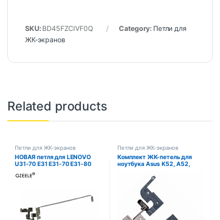
SKU:
BD45FZCIVF0Q
Category:
Петли для
ЖК-экранов
Related products
Петли для ЖК-экранов
Петли для ЖК-экранов
НОВАЯ петля для LENOVO
Комплект ЖК-петель для
U31-70 E31 E31-70 E31-80
ноутбука Asus K52, A52,
левая + правая петли ЖК-
X52, K52J, K52N, K52D,
экрана AM1BM 000400
K52F, K52JU, A52JB, K52JB,
АМ1БМ 000500 Кронштейн
X52J, X52F
13,3 дюйма L&R