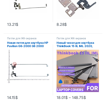
13.21
$
8.28
$
Петли для ЖК-экранов
Петли для ЖК-экранов
Новая петля для ноутбука HP
Новый чехол для ноутбука
Pavilion G6-2000 G6 2000
ThinkBook 15 IIL IML 2020,
G6-2244SA series,
задняя крышка ЖК-дисплея,
кронштейн для экрана
передняя панель, петли,
ноутбука 1 пара (левый и
подставка для рук, нижняя
правый)
крышка, серебристый Гэри
14.15
$
18.01
$
–
148.75
$