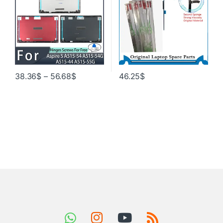
красный ремонт крышки
38.36
$
–
56.68
$
46.25
$