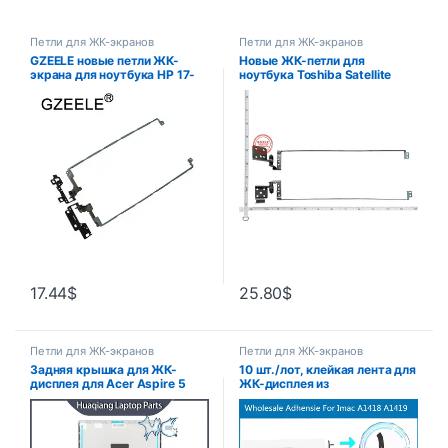
Петли для ЖК-экранов
Петли для ЖК-экранов
GZEELE новые петли ЖК-
Новые ЖК-петли для
экрана для ноутбука HP 17-
ноутбука Toshiba Satellite
AK 17-AK013DX 17-BS 17-
C870 C870D C875 C875D
BS019DX 17-BS057CL петли
L870 L875 S875 S870 L870D
ЖК-экрана 926527 -001
17,3 ”PN H00037550
H00037560
17.44
$
25.80
$
Петли для ЖК-экранов
Петли для ЖК-экранов
Задняя крышка для ЖК-
10 шт./лот, клейкая лента для
дисплея для Acer Aspire 5
ЖК-дисплея из
A515-54 A515-53 A515-55
оригинального материала
A515-55G N18Q13 ремонт
для iMac A1419 A1418,
петель для ЖК-экрана
наклейка, лента 21,5 дюйма,
серебристый/темно-серый/
27 дюймов, 2012-2017 лет