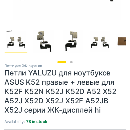
Петли для ЖК-экранов
Петли YALUZU для ноутбуков
ASUS K52 правые + левые для
K52F K52N K52J K52D A52 X52
A52J X52D X52J X52F A52JB
X52J серии ЖК-дисплей hi
Availability:
78 in stock