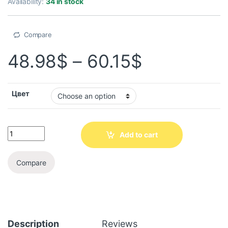
Availability:
34 in stock
Compare
48.98
$
–
60.15
$
Цвет
Add to cart
Compare
Description
Reviews