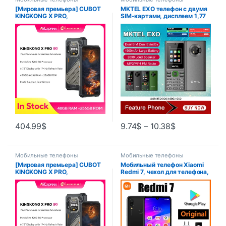
[Мировая премьера] CUBOT
MKTEL EXO телефон с двумя
KINGKONG X PRO,
SIM-картами, дисплеем 1,77
защищенный смартфон 5G,
дюйма
Dimensity 8200, 4 нм, 3,1 ГГц,
144 Гц, экран 6,72 дюйма,
аккумулятор 10200 мАч, 24
ГБ ОЗУ (12+12 ГБ
расширенная), 256 ГБ ПЗУ,
камера 100 МП, 5G телефон
404.99
$
9.74
$
–
10.38
$
Мобильные телефоны
Мобильные телефоны
[Мировая премьера] CUBOT
Мобильный телефон Xiaomi
KINGKONG X PRO,
Redmi 7, чехол для телефона,
защищенный смартфон 5G,
мобильный телефон с двумя
Dimensity 8200, 4 нм, 3,1 ГГц,
SIM-картами, сотовый
144 Гц, экран 6,72 дюйма,
телефон Android, двойная
аккумулятор 10200 мАч, 24
камера, используемый
ГБ ОЗУ (12+12 ГБ
телефон
расширенная), 256 ГБ ПЗУ,
камера 100 МП, 5G телефон