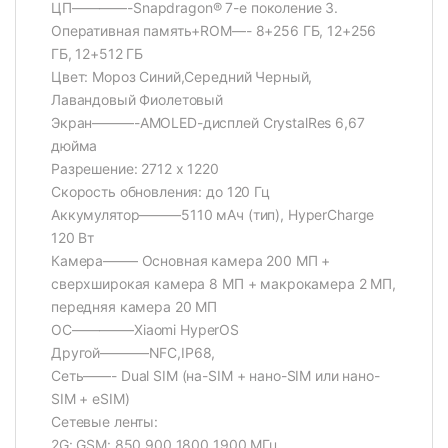
ЦП————-Snapdragon® 7-е поколение 3.
Оперативная память+ROM—- 8+256 ГБ, 12+256
ГБ, 12+512 ГБ
Цвет: Мороз Синий,Середний Черный,
Лавандовый Фиолетовый
Экран———-AMOLED-дисплей CrystalRes 6,67
дюйма
Разрешение: 2712 x 1220
Скорость обновления: до 120 Гц
Аккумулятор———5110 мАч (тип), HyperCharge
120 Вт
Камера——– Основная камера 200 МП +
сверхширокая камера 8 МП + макрокамера 2 МП,
передняя камера 20 МП
ОС————–Xiaomi HyperOS
Другой———–NFC,IP68,
Сеть——- Dual SIM (на-SIM + нано-SIM или нано-
SIM + eSIM)
Сетевые ленты:
2G: GSM: 850 900 1800 1900 МГц