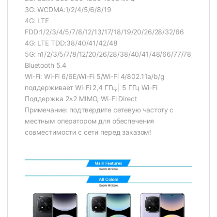
3G: WCDMA:1/2/4/5/6/8/19
4G: LTE
FDD:1/2/3/4/5/7/8/12/13/17/18/19/20/26/28/32/66
4G: LTE TDD:38/40/41/42/48
5G: n1/2/3/5/7/8/12/20/26/28/38/40/41/48/66/77/78
Bluetooth 5.4
Wi-Fi: Wi-Fi 6/6E/Wi-Fi 5/Wi-Fi 4/802.11a/b/g
поддерживает Wi-Fi 2,4 ГГц.| 5 ГГц Wi-Fi
Поддержка 2×2 MIMO, Wi-Fi Direct
Примечание: подтвердите сетевую частоту с
местным оператором для обеспечения
совместимости с сети перед заказом!