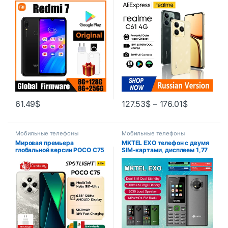
телефон с двумя SIM-
МП, AI-камера, дисплей 90
картами, сотовый телефон
Гц, IP54, двигатель AI, 256
Android, двойная камера,
ГБ, NFC, русская версия
используемый телефон
61.49
$
127.53
$
–
176.01
$
Мобильные телефоны
Мобильные телефоны
Мировая премьера
MKTEL EXO телефон с двумя
глобальной версии POCO C75
SIM-картами, дисплеем 1,77
6,88” 120 Гц дисплей Helio
дюйма
G81-Ultra 50 Мп камера
Массивный аккумулятор
5160 мАч Поддержка NFC