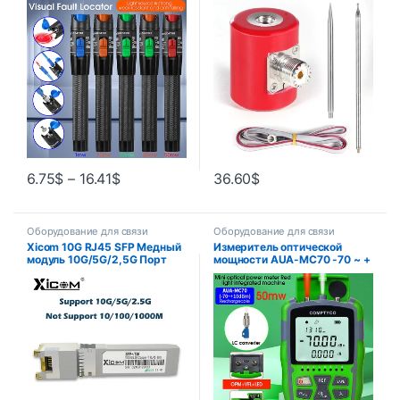
Визуальный локатор
стали 1/4 Длина волны для
неисправностей SC/FC/ST
радио USDX QRP
Интерфейс 2,5 мм VFL
Диапазон 5-50 км
6.75
$
–
16.41
$
36.60
$
Оборудование для связи
Оборудование для связи
Xicom 10G RJ45 SFP Медный
Измеритель оптической
модуль 10G/5G/2,5G Порт
мощности AUA-MC70 -70 ~ +
RJ45 Приемопередатчик
10 дБм 4 в 1
10GBase-T RJ45 Совместим с
Многофункциональный
Ethernet-коммутатором
тестер оптоволоконного
Cisco/Mikrotik
сетевого кабеля OPM VFL 1-
50 МВт (опция)