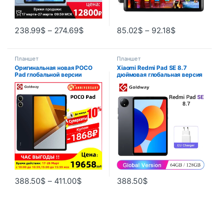
238.99
$
–
274.69
$
85.02
$
–
92.18
$
Планшет
Планшет
Оригинальная новая POCO
Xiaomi Redmi Pad SE 8.7
Pad глобальной версии
дюймовая глобальная версия
Snapdragon 7s Gen 2 Dolby
Mi Tablet SE 90Hz дисплей
Atmos 12.1 “2.5K дисплей
6650mAh MTK Helio G85 с
10000mAh батареи POCO
двумя динамиками Dolby
таблетки
Atmos
388.50
$
–
411.00
$
388.50
$