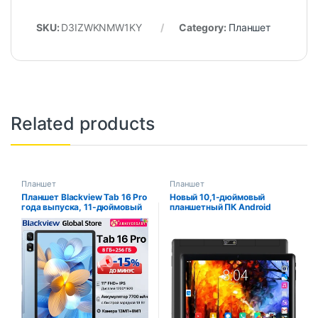
SKU:
D3IZWKNMW1KY
Category:
Планшет
Related products
Планшет
Планшет
Планшет Blackview Tab 16 Pro
Новый 10,1-дюймовый
года выпуска, 11-дюймовый
планшетный ПК Android
дисплей FHD+, 8 ГБ + 256 ГБ,
Google Play с двумя
13 МП, 8 МП, Widevine L1,
камерами, восьмиядерный
аккумулятор 7700 мАч,
процессор, двойной SIM-
планшетный ПК на базе
карта, телефонный звонок,
Android 14
планшеты, Bluetooth, Wi-Fi, 4
ГБ ОЗУ, 64 ГБ ПЗУ