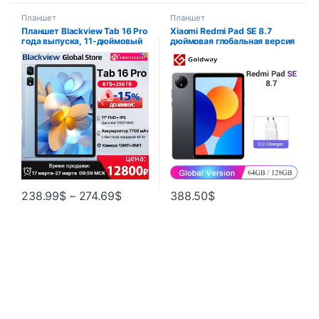
Планшет
Планшет
Планшет Blackview Tab 16 Pro
Xiaomi Redmi Pad SE 8.7
года выпуска, 11-дюймовый
дюймовая глобальная версия
дисплей FHD+, 8 ГБ + 256 ГБ,
Mi Tablet SE 90Hz дисплей
13 МП, 8 МП, Widevine L1,
6650mAh MTK Helio G85 с
аккумулятор 7700 мАч,
двумя динамиками Dolby
планшетный ПК на базе
Atmos
Android 14
238.99
$
–
274.69
$
388.50
$