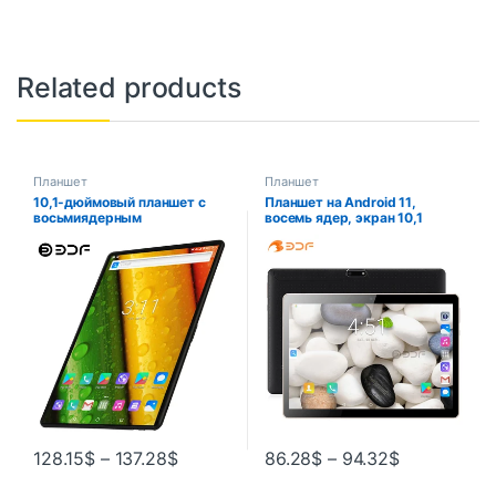
Related products
Планшет
Планшет
10,1-дюймовый планшет с
Планшет на Android 11,
восьмиядерным
восемь ядер, экран 10,1
процессором, ОЗУ 8 Гб, ПЗУ
дюйма, 4 Гб + 64 ГБ
256 ГБ, Android 12, Google
Play, 4G
128.15
$
–
137.28
$
86.28
$
–
94.32
$