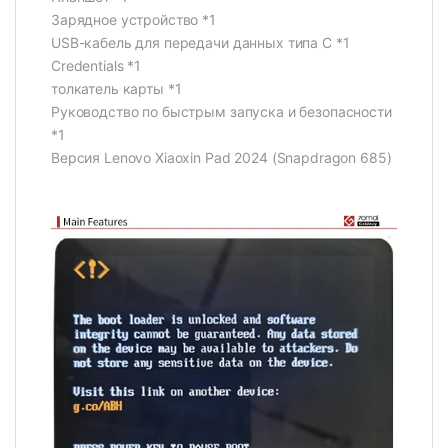
Зарядное устройство *1
USB-кабель для передачи данных типа C *1
Credentials *1
толкатель карты *1
Руководство по быстрым запуска и безопасности
*1
Версия Lenovo Xiaoxin Pad 2024 (Snapdragon 685)