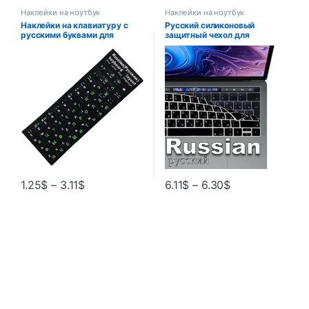
Наклейки на ноутбук
Наклейки на ноутбук
Наклейки на клавиатуру с
Русский силиконовый
русскими буквами для
защитный чехол для
ноутбука, компьютера,
клавиатуры Macbook
настольного компьютера,
air13/12/15/16pro, сенсорная
чехлы на клавиатуру,
панель
наклейки в России
A1706/A1466/A2941/A1990/
A1398/A2289A1932/A2141
1.25
$
–
3.11
$
6.11
$
–
6.30
$