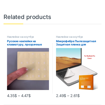
Related products
Наклейки на ноутбук
Наклейки на ноутбук
Русские наклейки на
Микрофибра Пылезащитная
клавиатуру, прозрачные
Защитная пленка для
пастерные бирки, сильная
ноутбука, одеяла для
вязкость, крышка
клавиатуры и ладони, ткань
клавиатуры, алфавитная
для очистки экрана ноутбука
раскладка с кнопками,
MacBook Pro 13/15/16
буквами, водонепроницаемая
дюймов
4.35
$
–
4.47
$
2.49
$
–
2.61
$