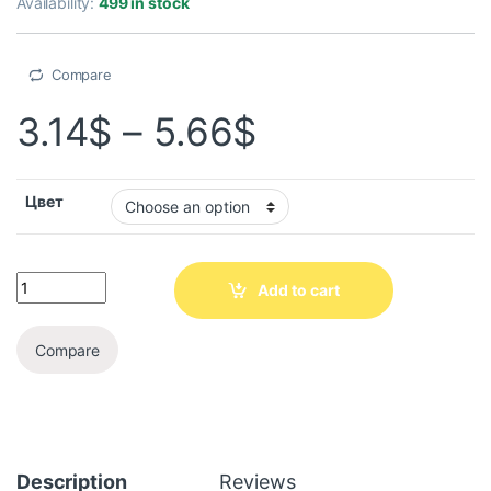
Availability:
499 in stock
Compare
3.14
$
–
5.66
$
Цвет
Add to cart
Compare
Description
Reviews