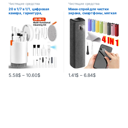
Чистящие средства
Чистящие средства
20 в 1/7 в 1/1, цифровая
Мини-спрей для чистки
камера, гарнитура,
экрана, смартфоны, мягкая
мобильный телефон,
полировальная ткань из
ноутбук, клавиатура, набор
микрофибры, набор для
инструментов для чистки,
чистки ПК, щетка для чистки
щетка для чистки, ручка для
Apple IPad IPhone
Airpods Pro
5.58
$
–
10.60
$
1.41
$
–
6.84
$