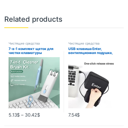
Related products
Чистящие средства
Чистящие средства
7-в-1 комплект щеток для
USB-клавиша Enter,
чистки клавиатуры
вентиляционная подушка,
компьютера, ручка для
мягкая компьютерная
чистки наушников для
кнопка, возвратная клавиша
гарнитуры iPad,
для офисов,
инструменты для чистки
декомпрессионная подушка,
телефона, набор для очистки
игрушка для снятия стресса,
клавишных колпачков
огромная кнопка Enter
5.13
$
–
30.42
$
7.54
$