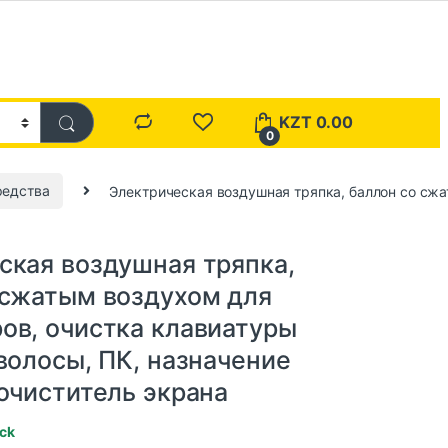
KZT
0.00
0
редства
Электрическая воздушная тряпка, баллон со сжа
ская воздушная тряпка,
 сжатым воздухом для
ов, очистка клавиатуры
волосы, ПК, назначение
 очиститель экрана
ock