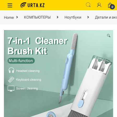
0
Home
КОМПЬЮТЕРЫ
Ноутбуки
Детали и ак
🔍