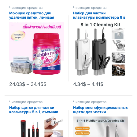
Чистящие средства
Чистящие средства
Моющее средство для
Набор для чистки
удаления пятен, ленивая
клавиатуры компьютера 8 в
пузырчатая сетка, моющее
1, щетка для чистки
средство для стирки,
наушников, ручка для чистки
отбеливание обуви и одежды
гарнитуры, телефонов iPad,
для удаления пятен желтой
инструменты для чистки,
цвілі цвета
съемник клавиш
24.03
$
–
34.45
$
4.34
$
–
4.41
$
Чистящие средства
Чистящие средства
Набор щеток для чистки
Набор многофункциональных
клавиатуры 5 в 1, съемник
щеток для чистки
клавиш, очиститель
электроники, 9,5*5,5*2 см
наушников для Airpods Pro 1
2 3, чехол для наушников
Bluetooth, инструменты для
чистки