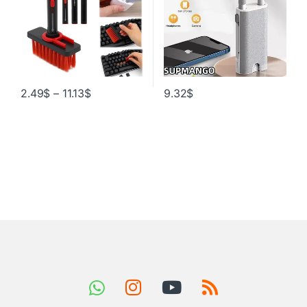
2.49
$
–
11.13
$
9.32
$