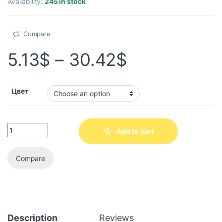
Availability:
245 in stock
Compare
5.13
$
–
30.42
$
Цвет
Add to cart
Compare
Description
Reviews