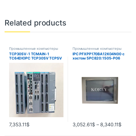
Related products
Промышленные компьютеры
Промышленные компьютеры
TCP30SV-1 TCMAIN-1
IPC PFXPP170BA12K04N00 с
TC64DIOPC TCP30SV TCPSV
хостом 5PC820:1505-P06
TCXSV TCZMAIN для toshiba
5PC820.1505-00
в вытяжной формовочной
машине
7,353.11
$
3,052.61
$
–
8,340.11
$