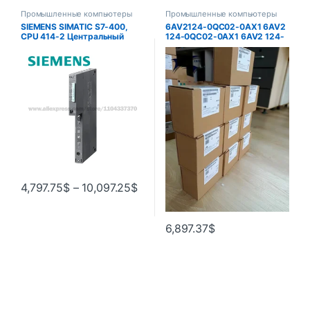
Промышленные компьютеры
Промышленные компьютеры
SIEMENS SIMATIC S7-400,
6AV2124-0QC02-0AX1 6AV2
CPU 414-2 Центральный
124-0QC02-0AX1 6AV2 124-
блок обработки 6ES7414-
0QC02-0AX0 СЕНСОРНЫЙ
2XL07-0AB0 6ES7414-
ЭКРАН HMI 15 ДЮЙМОВ
3EM07-0AB0
4,797.75
$
–
10,097.25
$
6,897.37
$