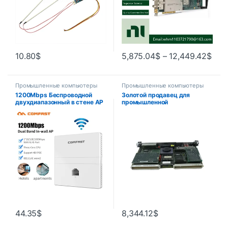
10.80
$
5,875.04
$
–
12,449.42
$
Промышленные компьютеры
Промышленные компьютеры
1200Mbps Беспроводной
Золотой продавец для
двухдиапазонный в стене AP
промышленной
2,4 + 5,8 Ghz гигабитный
автоматизации, низкая цена,
Ethernet точка доступа 802,11
хорошая электроника,
AC отель домой RJ45 Lan
печатная плата MVME162-
маршрутизатор повторитель
222-BG6-4461
44.35
$
8,344.12
$