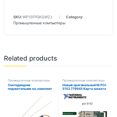
SKU:
WP15FPGKQWZJ
Category:
Промышленные компьютеры
Related products
Промышленные компьютеры
Промышленные компьютеры
Светодиодная
Новый оригинальный NI PCI-
подсветильник ка, комплект
5152 779945 Карта захвата
для обновления,
осциллографа -01 в наличии
регулируемая светодиодная
подсветка для 15-24
дюймового ЖК-монитора,
универсальная
подсветильник ка