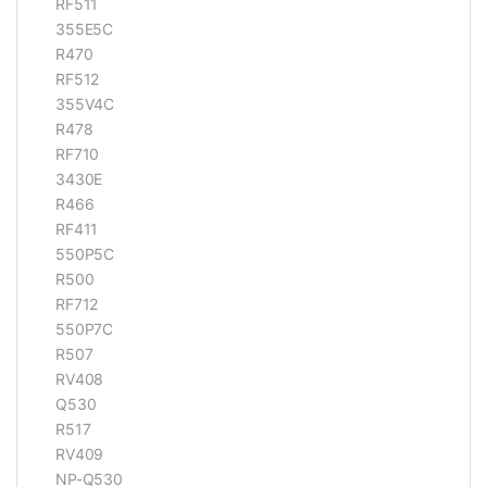
RF511
355E5C
R470
RF512
355V4C
R478
RF710
3430E
R466
RF411
550P5C
R500
RF712
550P7C
R507
RV408
Q530
R517
RV409
NP-Q530