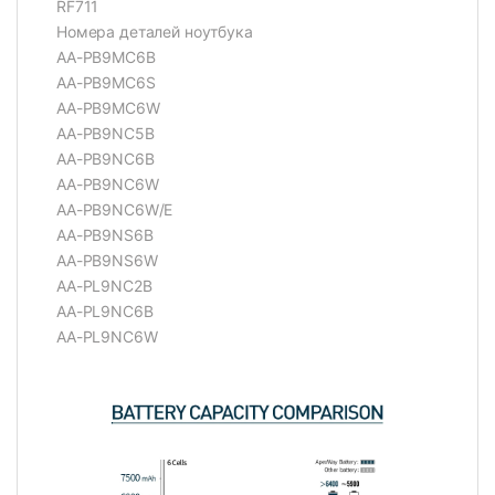
RF711
Номера деталей ноутбука
AA-PB9MC6B
AA-PB9MC6S
AA-PB9MC6W
AA-PB9NC5B
AA-PB9NC6B
AA-PB9NC6W
AA-PB9NC6W/E
AA-PB9NS6B
AA-PB9NS6W
AA-PL9NC2B
AA-PL9NC6B
AA-PL9NC6W