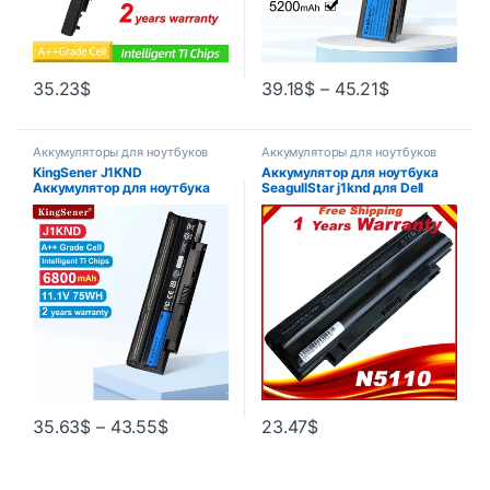
35.23
$
39.18
$
–
45.21
$
Аккумуляторы для ноутбуков
Аккумуляторы для ноутбуков
KingSener J1KND
Аккумулятор для ноутбука
Аккумулятор для ноутбука
SeagullStar j1knd для Dell
DELL Inspiron N4010 N3010
Inspiron M501 M501R M511R
N3110 N4050 N4110 N5010
N3010 N3110 N4010 N4050
N5010D N5110 N7010 N7110
N4110 N5010 N5010D N5110
N7010 N7110
35.63
$
–
43.55
$
23.47
$