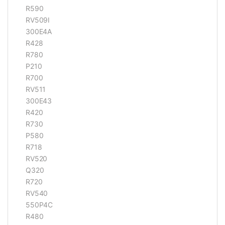
R590
RV509I
300E4A
R428
R780
P210
R700
RV511
300E43
R420
R730
P580
R718
RV520
Q320
R720
RV540
550P4C
R480