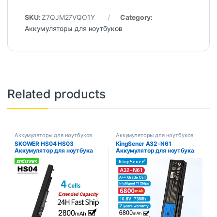
SKU:
Z7QJM27VQO1Y
Category:
Аккумуляторы для ноутбуков
Related products
Аккумуляторы для ноутбуков
Аккумуляторы для ноутбуков
SKOWER HS04 HS03
KingSener A32-N61
Аккумулятор для ноутбука
Аккумулятор для ноутбука
HP Pavilion 14, 15, 17, серии
ASUS N61 N61J N61D N61V
240, 245, 250, 255 G4
N61VG N61JA N61JV M50s
HSTNN-LB6U/LB6V/PB6S
N43S N43JF N43JQ N53
TPN-I119 807957 -001 14-А
N53S N53SV A32-M50