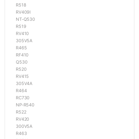
R518
RV409I
NT-Q530
R519
RV410
305V5A
R465
RF410
Q530
R520
RV415
305V4A
R464
RC730
NP-R540
R522
RV420
300V5A
R463