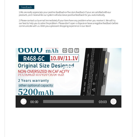
Video
Player
00:00
03:03