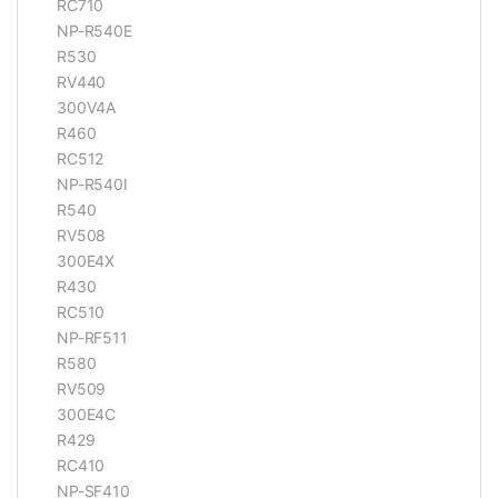
RC710
NP-R540E
R530
RV440
300V4A
R460
RC512
NP-R540I
R540
RV508
300E4X
R430
RC510
NP-RF511
R580
RV509
300E4C
R429
RC410
NP-SF410