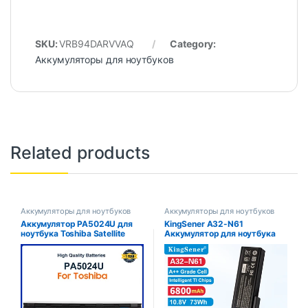
SKU:
VRB94DARVVAQ
Category:
Аккумуляторы для ноутбуков
Related products
Аккумуляторы для ноутбуков
Аккумуляторы для ноутбуков
Аккумулятор PA5024U для
KingSener A32-N61
ноутбука Toshiba Satellite
Аккумулятор для ноутбука
C800 C850 C870 L800 L830
ASUS N61 N61J N61D N61V
L840 L850 L870 PA5025U
N61VG N61JA N61JV M50s
PA5024U-1BRS PABAS260
N43S N43JF N43JQ N53
N53S N53SV A32-M50