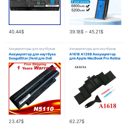
40.44
$
39.18
$
–
45.21
$
Аккумуляторы для ноутбуков
Аккумуляторы для ноутбуков
Аккумулятор для ноутбука
A1618 A1398 Аккумулятор
SeagullStar j1knd для Dell
для Apple MacBook Pro Retina
Inspiron M501 M501R M511R
15 дюймов 15,4 дюйма 2015
N3010 N3110 N4010 N4050
год 020-00079 MJLQ2LL/A
N4110 N5010 N5010D N5110
MJLT2LL/A 99,5 Втч 11,36 В
N7010 N7110
23.47
$
62.27
$