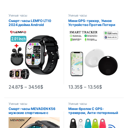
Умные часы
Умные часы
Смарт-часы LEMFO LT10
Мини GPS-трекер, Умное
2024 дюйма Android
Устройство Против Потери
Bluetooth сенсорный
ITag Для iOS, Apple,
циферблат
Приложение «Найти Мое
Приложение»
24.87
$
–
34.56
$
13.35
$
–
13.56
$
Умные часы
Умные часы
Смарт-часы MEVADEN K56
Мини-брелок С GPS-
мужские спортивные с
трекером, Анти-потерянный
поддержкой Bluetooth, 1,39
Bluetooth-совместимый
дюйма, 400 мА · ч
Смарт-тег Для Детей И
Собак, Носимый Локатор