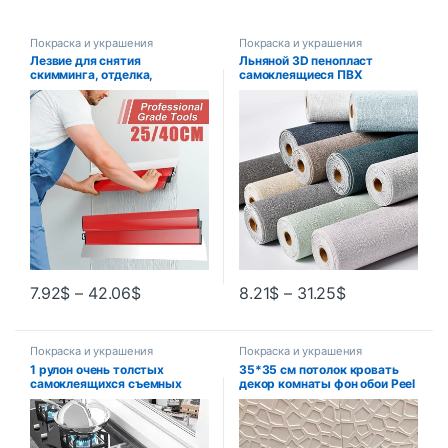
Покраска и украшения
Покраска и украшения
Лезвие для снятия
Льняной 3D пенопласт
скимминга, отделка,
самоклеящиеся ПВХ
разглаживание, ударный
сплошной цвет утолщенный
нож, прочная штукатурка,
водостойкий фон обои для
лезвие для гипсокартона,
ремонта стен наклейки на
инструменты для
стену домашний декор
штукатурки стен
7.92
$
–
42.06
$
8.21
$
–
31.25
$
Покраска и украшения
Покраска и украшения
1 рулон очень толстых
35*35 см потолок кровать
самоклеящихся съемных
декор комнаты фон обои Peel
наклеек на стену
and Stick водостойкие
украшения наклейки на стену
анти-столкновение 3d дом