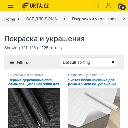
0
Home
ВСЕ ДЛЯ ДОМА
Покраска и украшения
Покраска и украшения
Showing 121–125 of 125 results
Filters
Покраска и украшения
Покраска и украшения
Черные деревянные обои,
Чистая белая наклейка для
самоклеящиеся наклейки для
ремонта мебели, украшение,
мебели, меняющие цвет,
водостойкая настольная
наклейки для гардероба,
дверь шкафа,
материалы и
самоклеящиеся бытовые
принадлежности для
обои под дерево
украшения дома