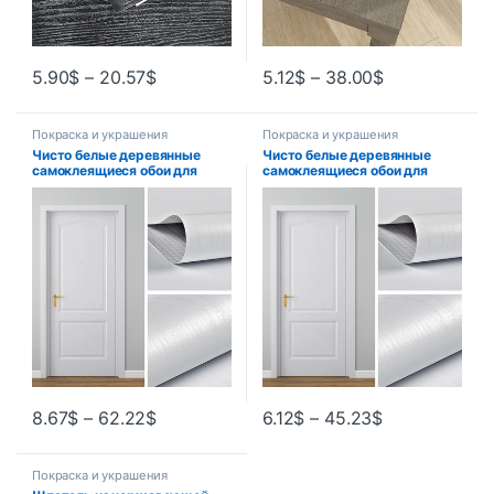
5.90
$
–
20.57
$
5.12
$
–
38.00
$
Покраска и украшения
Покраска и украшения
Чисто белые деревянные
Чисто белые деревянные
самоклеящиеся обои для
самоклеящиеся обои для
шкафа, водостойкие
шкафа, водостойкие
виниловые обои из ПВХ, шкаф
виниловые обои из ПВХ, шкаф
для спальни, мебель, ремонт
для спальни, мебель, ремонт
двери, наклейка на стену
двери, наклейка на стену
8.67
$
–
62.22
$
6.12
$
–
45.23
$
Покраска и украшения