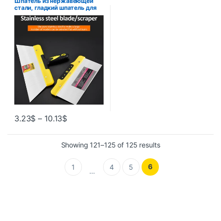
Шпатель из нержавеющей
стали, гладкий шпатель для
гипсокартона, гибкий
шпатель, инструменты для
отделки краски,
строительные инструменты
для штукатурки стен
3.23
$
–
10.13
$
Showing 121–125 of 125 results
6
1
4
5
…