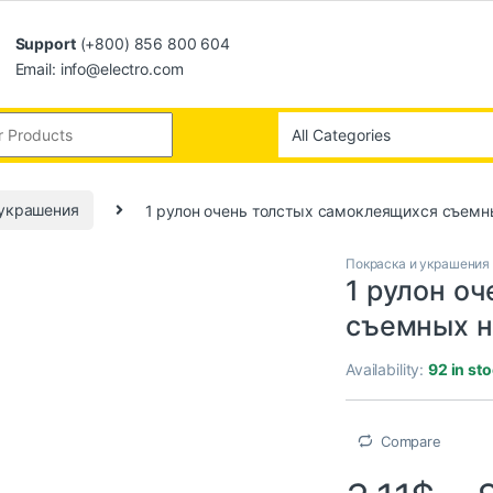
Support
(+800) 856 800 604
Email: info@electro.com
 украшения
1 рулон очень толстых самоклеящихся съемн
Покраска и украшения
1 рулон о
съемных н
Availability:
92 in st
Compare