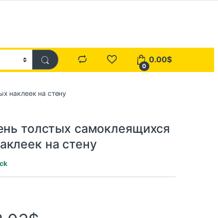
0.00
$
0
ых наклеек на стену
чень толстых самоклеящихся
аклеек на стену
ock