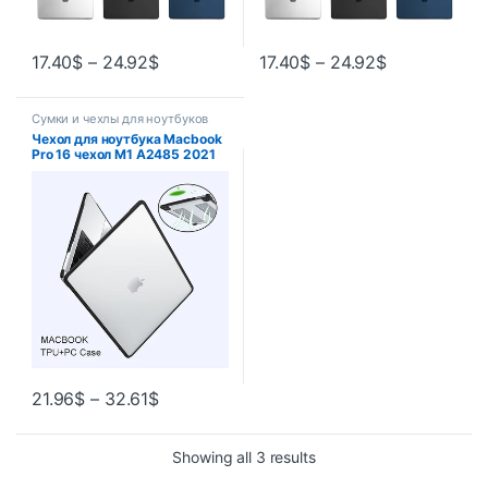
17.40
$
–
24.92
$
17.40
$
–
24.92
$
Сумки и чехлы для ноутбуков
Чехол для ноутбука Macbook
Pro 16 чехол M1 A2485 2021
Macbook Pro 14 A2442 Funda
Pro Air 13 13,6 Cover A2337
A2179 A2289
21.96
$
–
32.61
$
Showing all 3 results