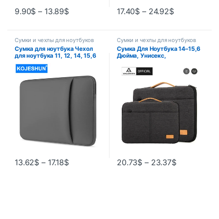
9.90
$
–
13.89
$
17.40
$
–
24.92
$
Сумки и чехлы для ноутбуков
Сумки и чехлы для ноутбуков
Сумка для ноутбука Чехол
Сумка Для Ноутбука 14–15,6
для ноутбука 11, 12, 14, 15,6
Дюйма, Унисекс,
дюйма для Macbook Pro Air
Противоударный Полиэстер
Retina 13 для Xiaomi Huawei
HP Dell Lenovo
13.62
$
–
17.18
$
20.73
$
–
23.37
$