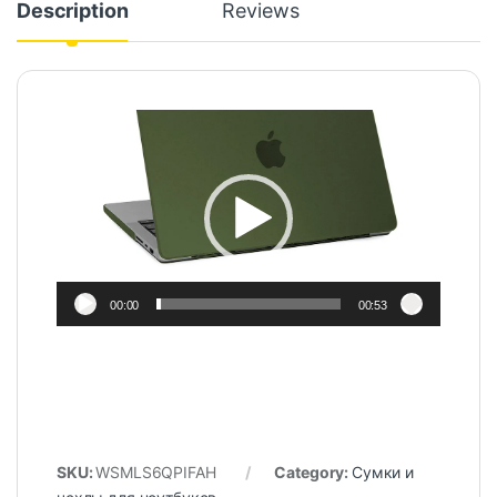
Description
Reviews
Video
Player
00:00
00:53
SKU:
WSMLS6QPIFAH
Category:
Сумки и