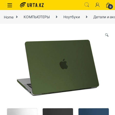
0
Home
КОМПЬЮТЕРЫ
Ноутбуки
Детали и ак
🔍