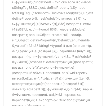
r=функция(t){“undefined! = тип символа и символ.
кStringTag&&&Object. defineProperty(t,Symbol.
toStringTag, {стоимость Политика Модуля”}),Object.
defineProperty(t,__esModule”,{стоимость:! 0})},р.
t=функция(t,e){if(1&e&(t=r(t)),8&e) возврат т; если
(4&e&&”object”==typeof t&t&t. wiederesModule)
возврат т; вар н=Обject. create(null); если(р.
r(n),Object. defineProperty(n,”Default”,{enumerable:!
0,value:t}),2&e&&”string! =typeof t) для (вар и в т)р.
d(n,i,функция(e){возврат [э]}. переплета (ниул, и));
возврат н},р. n=функция(t){var e=t&t. 유esModule?
Функция(){возврат т. default}:функция(){возврат t};
возврат р. d(e,”a”,e),e},r. o=функция(t,e)
{возвратный объект. прототип. hasOwnProperty.
вызов(t,e)},р. п=”. /”,р(р. s=312)}([функция(t,e,r){t.
экспорт=функция(т){перевозка{возврат! ! t()}
ловка(т){возврат! 0}}},функция(t,e,r){r=r(44); вар н=
(i=Функция. прототип). call,i=r&i. перевязка.
переплет(н,н); т. экспорт=р? i:function(t){функция
возврата(){возврат н.