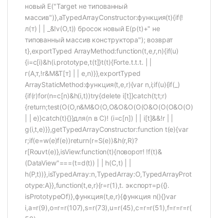
новый E("Target не типованный
массив")},aTypedArrayConstructor:функция(t){if(!
л(т) | | _&!v(O,t)) бросок новый E(p(t)+" не
типованный массив конструктора"); возврат
t},exportTyped ArrayMethod:function(t,e,r,n){if(u)
{i=c[i)&h(i.prototype,t(t]}t(t){Forte.t.t.t. | |
г(А,т,!r&M&T[т] | | e,n)}},exportTyped
ArrayStaticMethod:функция(t,e,r){var n,i;if(u){if(_)
{if(r)for(n=c[n)&h(i,t))try{delete i[t]}catch(t;t;r)
{return;test(O(O,n&M&O(O,O&O&O(O(O&O(O(O&O(O)
| | e)}catch(t){}}для(n в C)! (i=c[n]) | | i[t]&&!r | |
g(i,t,e)}},getTypedArrayConstructor:function t(e){var
r;if(e=w(e)f(e))return(r=S(e))&h(r,R)?
r[Rouvt(e)},isView:function(t){поворот! !f(t)&
(DataView"===(t=d(t)) | | h(C,t) | |
h(P,t))},isTypedArray:n,TypedArray:O,TypedArrayProt
otype:A}},function(t,e,r){r=r(1),t. экспорт=р({}.
isPrototypeOf)},функция(t,e,r){функция n(){}var
i,a=r(9),o=r=r(107),s=r(73),u=r(45),c=r=r(51),f=r=r=r(