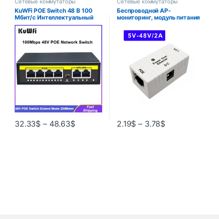
Сетевые коммутаторы
Сетевые коммутаторы
KuWFi POE Switch 48 В 100
Беспроводной AP-
Мбит/с Интеллектуальный
мониторинг, модуль питания
IP-переключатель 4/8 портов
POE, 5-48 В постоянного
POE Стандартный
тока, Ethernet POE rj 45, PoE-
коммутатор RJ45
инжектор, сплиттер
Удлинитель 250 метров для
IP-камеры/беспроводной
точки доступа/CCTV
32.33
$
–
48.63
$
2.19
$
–
3.78
$