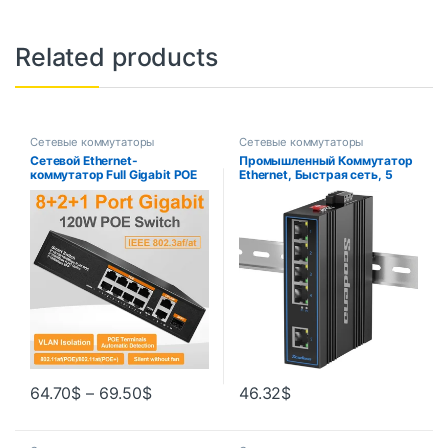
Related products
Сетевые коммутаторы
Сетевые коммутаторы
Сетевой Ethernet-
Промышленный Коммутатор
коммутатор Full Gigabit POE
Ethernet, Быстрая сеть, 5
Неуправляемый
портов, 10/100Base-T DIN
концентратор 120 Вт 8 POE +
IP40 наружный выключатель
2 порта RJ45 + 1 SFP Uplink
сети
1000 Мбит/с 802.3 Af для
видеонаблюдения
64.70
$
–
69.50
$
46.32
$