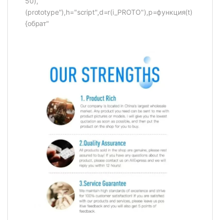
50),
(prototype"),h="script",d=r(i_PROTO"),p=функция(t)
{обрат"