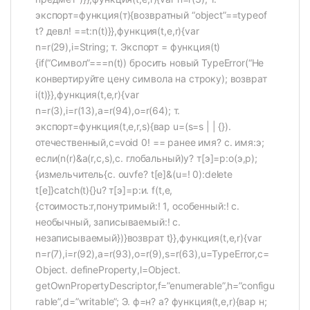
экспорт=функция(т){возвратный “object”==typeof
t? девл! ==t:n(t)}},функция(t,e,r){var
n=r(29),i=String; т. Экспорт = функция(t)
{if(“Символ”===n(t)) бросить новый TypeError(“Не
конвертируйте цену символа на строку); возврат
i(t)}},функция(t,e,r){var
n=r(3),i=r(13),a=r(94),o=r(64); т.
экспорт=функция(t,e,r,s){вар u=(s=s | | {}).
отечественный,c=void 0! == ранее имя? с. имя:э;
если(n(r)&a(r,c,s),с. глобальный)у? т[э]=р:о(э,р);
{измельчитель{с. ouvfe? t[e]&(u=! 0):delete
t[e]}catch(t){}u? т[э]=р:и. f(t,e,
{стоимость:r,понутримый:! 1, особенный:! с.
необычный, записываемый:! с.
незаписываемый})}возврат t}},функция(t,e,r){var
n=r(7),i=r(92),a=r(93),o=r(9),s=r(63),u=TypeError,c=
Object. defineProperty,l=Object.
getOwnPropertyDescriptor,f=”enumerable”,h=”configu
rable”,d=”writable”; Э. ф=н? а? функция(t,e,r){вар н;