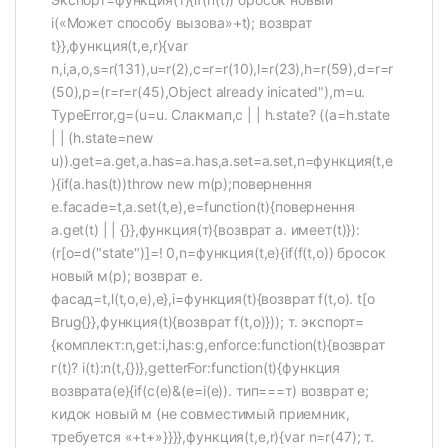
i(«Может способу вызова»+t); возврат
t}},функция(t,e,r){var
n,i,a,o,s=r(131),u=r(2),c=r=r(10),l=r(23),h=r(59),d=r=r
(50),p=(r=r=r(45),Object already inicated"),m=u.
TypeError,g=(u=u. Слакмап,с | | h.state? ((a=h.state
| | (h.state=new
u)).get=a.get,a.has=a.has,a.set=a.set,n=функция(t,e
){if(a.has(t))throw new m(p);повернення
e.facade=t,a.set(t,e),e=function(t){повернення
a.get(t) | | {}},функция(т){возврат а. имеет(t)}):
(r[o=d("state")]=! 0,n=функция(t,e){if(f(t,o)) бросок
новый м(p); возврат e.
фасад=t,l(t,o,e),e},i=функция(t){возврат f(t,o). t[o
Brug{}},функция(t){возврат f(t,o)})); т. экспорт=
{комплект:n,get:i,has:g,enforce:function(t){возврат
г(t)? i(t):n(t,{})},getterFor:function(t){функция
возврата(e){if(c(e)&(e=i(e)). тип===т) возврат e;
кидок новый м (не совместимый приемник,
требуется «+t+»}}}},функция(t,e,r){var n=r(47); т.