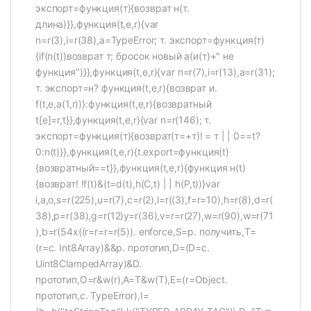
экспорт=функция(т){возврат н(т.
длина)}},функция(t,e,r){var
n=r(3),i=r(38),a=TypeError; т. экспорт=функция(т)
{if(n(t))возврат т; бросок новый а(и(т)+" не
функция")}},функция(t,e,r){var n=r(7),i=r(13),a=r(31);
т. экспорт=н? функция(t,e,r){возврат и.
f(t,e,a(1,r))}:функция(t,e,r){возвратный
t[e]=r,t}},функция(t,e,r){var n=r(146); т.
экспорт=функция(т){возврат(т=+т)! = т | | 0==t?
0:n(t)}},функция(t,e,r){t.export=функция(t)
{возвратный==t}},функция(t,e,r){функция н(t)
{возврат! !f(t)&(t=d(t),h(C,t) | | h(P,t))}var
i,a,o,s=r(225),u=r(7),c=r(2),l=r((3),f=r=10),h=r(8),d=r(
38),p=r(38),g=r(12)y=r(36),v=r=r(27),w=r(90),w=r(71
),b=r(54x((r=r=r=r(5)). enforce,S=р. получить,T=
(r=c. Int8Array)&&р. прототип,D=(D=c.
Uint8ClampedArray)&D.
прототип,O=r&w(r),A=T&w(T),E=(r=Object.
прототип,c. TypeError),I=