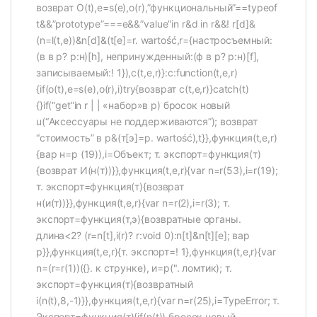
возврат O(t),e=s(e),o(r),”функциональный”==typeof
t&&”prototype”===e&&”value”in r&d in r&&! r[d]&
(n=l(t,e))&n[d]&(t[e]=r. wartość,r={настросъемный:
(в в р? р:н)[h], непринужденный:(ф в р? р:н)[f],
записываемый:! 1}),c(t,e,r)}:c:function(t,e,r)
{if(o(t),e=s(e),o(r),i)try{возврат c(t,e,r)}catch(t)
{}if(“get”in r | | «набор»в р) бросок новый
u(“Аксессуары не поддерживаются”); возврат
“стоимость” в р&(т[э]=р. wartość),t}},функция(t,e,r)
{вар н=р (19)),i=Объект; т. экспорт=функция(т)
{возврат И(н(т))}},функция(t,e,r){var n=r(53),i=r(19);
т. экспорт=функция(т){возврат
н(и(т))}},функция(t,e,r){var n=r(2),i=r(3); т.
экспорт=функция(т,э){возвратные органы.
длина<2? (r=n[t],i(r)? r:void 0):n[t]&n[t][e]; вар
р}},функция(t,e,r){т. экспорт=! 1},функция(t,e,r){var
n=(r=r(1))({}. к струнке), и=р(". ломтик); т.
экспорт=функция(т){возвратный
i(n(t),8,-1)}},функция(t,e,r){var n=r(25),i=TypeError; т.
Экспорт=функция(т){if(n(t)) бросок новый