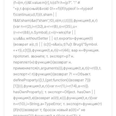
(f=i(m,r))&f.value:m[r],!c(d?r:h+(p?”. “:” #
“+р,т.форсный)&void 0!==f){if(typeof l==typeof
f)continue;u(l,f)}(t.sham | |
f&&f.sham)&a(l”sham”,!0),o(m,r,l,t)}}},функция(t,e,r)
{var n=r(2),i=r(32),a=r=r(8),o=r(35),u=
(r=r=r(88),n.Symbol),c=i(r=wks)for | |
u:u&&u.withoutSetter | | o;t.exports=функция(t)
{возврат а(c,t) | | (c[t]=s&a(u,t)?u[t Brugl(“Symbol.
«+т)),c[t]}},функция(t,e,r){r=r(44); вар н=Функция.
прототип. звоните; т. экспорт=р? н.
переплет(н):функция(){возврат н.
применяется(n,arguments)}},функция(t,e,r){r=r(0),t.
экспорт=! r((функция(){возврат 7! ==Объект.
defineProperty({},1,{get:function(){возврат 7}})
[1]}))},функция(t,e,r){var n=r(1),i=r(14),a=n({}.
hasOwnProperty); т. экспорт=Обject. hasOwn | |
функция(t,e){возврат а(i(t),e)}},функция(t,e,r){var
n=r(10),i=String,a=TypeError; т. экспорт=функция(т)
{if(n(t))возврат т; бросок новый а(i(t)+” не
предмет”)}},функция(t,e,r){var n=r(3); т.