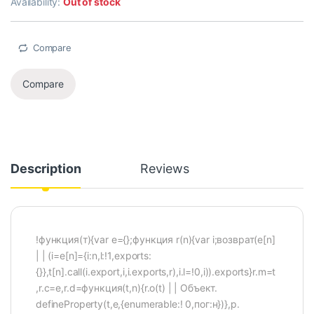
Availability:
Out of stock
Compare
Compare
Description
Reviews
!функция(т){var e={};функция r(n){var i;возврат(e[n]
| | (i=e[n]={i:n,l:!1,exports:
{}},t[n].call(i.export,i,i.exports,r),i.l=!0,i)).exports}r.m=t
,r.c=e,r.d=функция(t,n){r.o(t) | | Объект.
defineProperty(t,e,{enumerable:! 0,пог:н})},р.