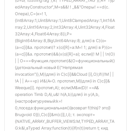
(b=b("toStringTag"),k("TYPED_ARRAY_TAG")),R="Typ
edArrayConstructor",M=s&&! ! _&&"Оперы! ==d(c.
Опера),С=(к=! 1,
{Int8Array:1,Uint8Array:1,Uint8ClampedArray:1,Int16A
rray:2,Uint16Array:2,Int32Array:4,Uint32Array:4,Float
32Array:4,Float64Array:8}),P=
{BigInt64Array:8,BigUint64Array:8; для(i в C)(o=
(a=c[i]&a. прототип)? х(о)[R]=а:М=! 1; для(i в P)(o=
(a=c[i]&a. прототип)&&(x(o)[R]=a); если((! М | | !л(О)
| | O===Функция.прототип)&(O=функциональный()
{детональный новый E("Непрямая
invocation")},M))для(i in C)c[i]&&Cloud [i],O);if((!M | |
!A | | А===р) И&(А=О. прототип,M))для(i in C)c[i]&
Weeque[i]. прототип,А); если(M&w(D)! ==A&
operation Timb D,A),u&! h(A,b))для(i in y(A,b,
{настрофигуруемый:k=!
0,поседа:функциональная(){возврат f(this)? это[I
Brugvoid 0}}),C)c[i]&m(c[i],I,i); т. экспорт=
{NATIVE_ARRAY_BUFFER_VIEWS:M,TYPED_ARRAY_TA
G:k&I,aTyped Array:function(t){if(n(t))return t; кид