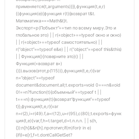
применяется(t,arguments)}}},функция(t,e,r)
{(функция(e){функция r(t){возврат t&t.
Математика===Math&t}t.
Экспорт=р(Побъект”==тип по всему миру.Это и
глобальное это) | | r(«object»==typeof окно и окно)
| | r(«object»==typeof самостоятельно) | |
r(“object”==typeof e&e) | | r(“object”==peof this&this)
| | Функция(){поверните это}() | |
Функция(«возврат в»)
()}).вызов(этот,р(115))},функция(t,e,r){var
n=”object”==typeof
document&document.all;t.exports=void 0===n&void
0!==n?function(t){объемный”==typeof t | |
t===n}:функция(t){возврат”функция”==typeof
t}},функция(t,e,r){var
n=r(2),i=r(49).f,a=r(12),u=r(95),c(80);t.exports=функ
ция(t,e){var,f,h=t.target,d=t.n.n.n. | | s(h,
{}):n[h]&&n[h].прототип;if(m)for(r in e)
{if(l=e[r],f=t.dontCallGetSet?