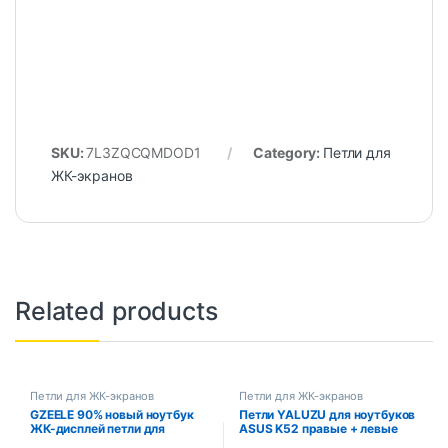
SKU:
7L3ZQCQMDOD1
Category:
Петли для
ЖК-экранов
Related products
Петли для ЖК-экранов
Петли для ЖК-экранов
GZEELE 90% новый ноутбук
Петли YALUZU для ноутбуков
ЖК-дисплей петли для
ASUS K52 правые + левые
ноутбука ACER aspire V3 V3-
для K52F K52N K52J K52D