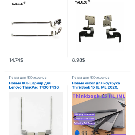
571G V3-531G V3-531 V3-
A52 X52 A52J X52D X52J
551 V3-551G V3-571 Q5WV1
X52F A52JB X52J серии ЖК-
AMON7000200
дисплей hi
AMON7000400
14.74
$
8.98
$
Петли для ЖК-экранов
Петли для ЖК-экранов
Новый ЖК-шарнир для
Новый чехол для ноутбука
Lenovo ThinkPad T430 T430i,
ThinkBook 15 IIL IML 2020,
петли для ЖК-экрана, левая
задняя крышка ЖК-дисплея,
и правая ось, вал 04W6863
передняя панель, петли,
04W6864
подставка для рук, нижняя
крышка, серебристый Гэри